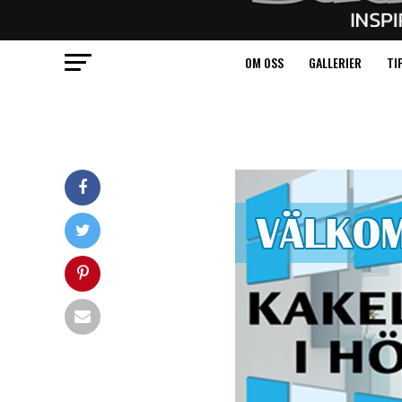
OM OSS
GALLERIER
TI