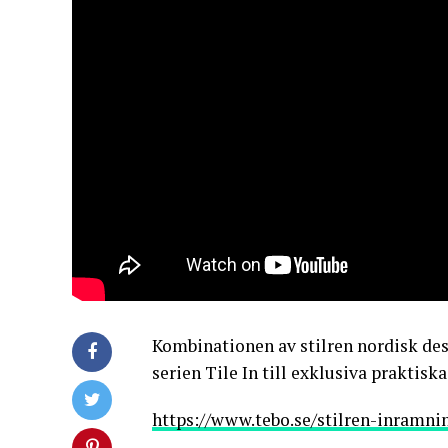
Kombinationen av stilren nordisk desi
serien Tile In till exklusiva praktisk
https://www.tebo.se/stilren-inramni