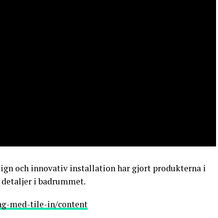
gn och innovativ installation har gjort produkterna i
a detaljer i badrummet.
ng-med-tile-in/content