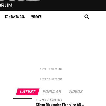
KONTAKTA OSS
VIDEO’S
ADVERTISEMENT
ADVERTISEMENT
LATEST
POPULAR
VIDEOS
PROFFS
1 year ago
Göran Olskander Elservice AB –