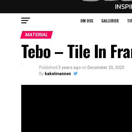
OM OSS
GALLERIER
TI
MATERIAL
Tebo – Tile In Fr
Published
3 years ago
on
December 20, 2023
By
kakelmannen