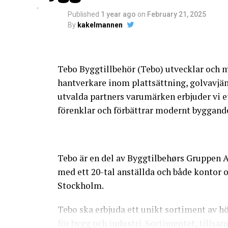
Published
1 year ago
on
February 21, 2025
By
kakelmannen
Tebo Byggtillbehör (Tebo) utvecklar och m
hantverkare inom plattsättning, golvavj
utvalda partners varumärken erbjuder vi e
förenklar och förbättrar modernt byggand
Tebo är en del av Byggtilbehørs Gruppen 
med ett 20-tal anställda och både kontor o
Stockholm.
Tebo ska erbjuda ett unikt sortiment av 
för bygg och industri. Sortimentet, tillsa