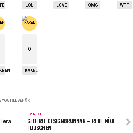
TE
LOL
LOVE
OMG
WTF
0
ING
SKBEN
KAKEL
BYGGTILLBEHÖR
UP NEXT
l era
GEBERIT DESIGNBRUNNAR – RENT NÖJE
I DUSCHEN