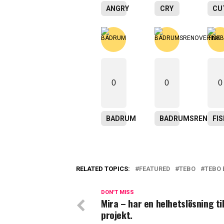
ANGRY
CRY
CU
0
0
0
BADRUM
BADRUMSRENOVER
FI
RELATED TOPICS:
FEATURED
TEBO
TEBO 
DON'T MISS
Mira – har en helhetslösning til
projekt.