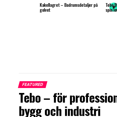
Kakellagret – Badrumsdetaljer på
Tebo B
golvet
spin le
FEATURED
Tebo – för professio
bygg och industri