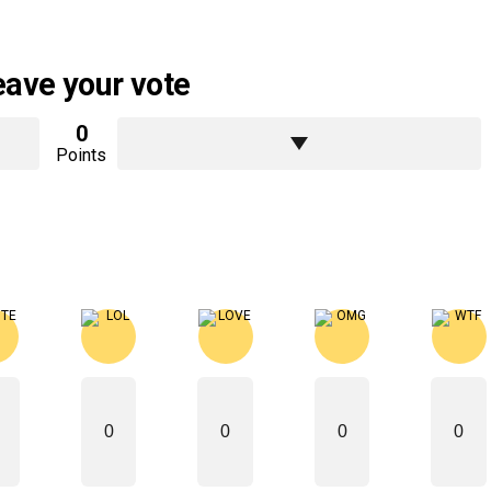
eave your vote
0
Points
0
0
0
0