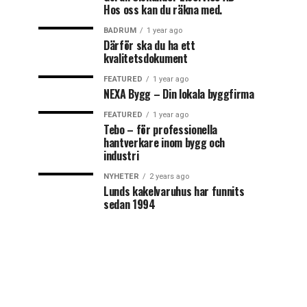
Hos oss kan du räkna med.
BADRUM
1 year ago
Därför ska du ha ett
kvalitetsdokument
FEATURED
1 year ago
NEXA Bygg – Din lokala byggfirma
FEATURED
1 year ago
Tebo – för professionella
hantverkare inom bygg och
industri
NYHETER
2 years ago
Lunds kakelvaruhus har funnits
sedan 1994