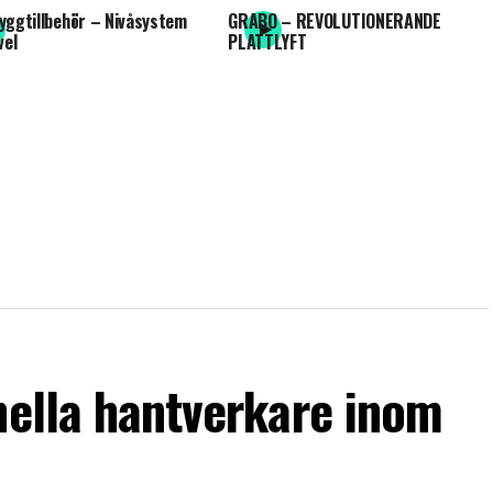
yggtillbehör – Nivåsystem
GRABO – REVOLUTIONERANDE
vel
PLATTLYFT
nella hantverkare inom