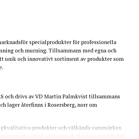
arknadsför specialprodukter för professionella
ämning och murning. Tillsammans med egna och
tt unik och innovativt sortiment av produkter som
e.
AS och drivs av VD Martin Palmkvist tillsammans
ch lager återfinns i Rosersberg, norr om
högkvalitativa produkter och välkända varumärken
mmans med en hög servicegrad, ska göra oss till det