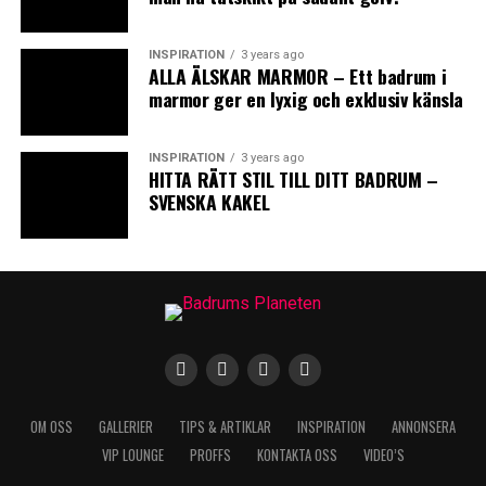
INSPIRATION
3 years ago
ALLA ÄLSKAR MARMOR – Ett badrum i
0
0
0
marmor ger en lyxig och exklusiv känsla
INSPIRATION
3 years ago
LOL
LOVE
OMG
HITTA RÄTT STIL TILL DITT BADRUM –
SVENSKA KAKEL
0
0
0
WTF
BADRUM
BADRUMSRE
OM OSS
GALLERIER
TIPS & ARTIKLAR
INSPIRATION
ANNONSERA
VIP LOUNGE
PROFFS
KONTAKTA OSS
VIDEO’S