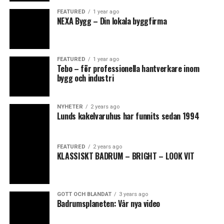
FEATURED
1 year ago
NEXA Bygg – Din lokala byggfirma
0
0
0
FEATURED
1 year ago
Tebo – för professionella hantverkare inom
ANGRY
CRY
CUTE
bygg och industri
NYHETER
2 years ago
Lunds kakelvaruhus har funnits sedan 1994
0
0
0
FEATURED
2 years ago
KLASSISKT BADRUM – BRIGHT – LOOK VIT
LOL
LOVE
OMG
GOTT OCH BLANDAT
3 years ago
Samtliga Sunny uteduschar med kulled i duschhuvudet
Badrumsplaneten: Vår nya video
för att enkelt kunna vinklas efter önskemål.