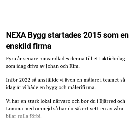
Tileinsertsilarna skiljer sig också åt vid monteringen.
Man måste planera redan vid golvavjämningen för att
det ska stämma bra med höjderna.
NEXA Bygg startades 2015 som en
Tänk på det eller upplys din hantverkare.
enskild firma
Tileinsert gör sig dessutom bra vid så kallade kuvertfall.
Fyra år senare omvandlades denna till ett aktiebolag
som idag drivs av Johan och Kim.
Inför 2022 så anställde vi även en målare i teamet så
idag är vi både en bygg och målerifirma.
Vi har en stark lokal närvaro och bor du i Bjärred och
Lomma med omnejd så har du säkert sett en av våra
bilar rulla förbi.