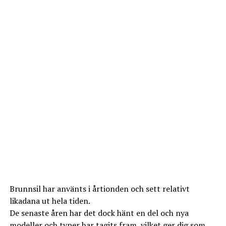
Brunnsil har använts i årtionden och sett relativt
likadana ut hela tiden.
De senaste åren har det dock hänt en del och nya
modeller och typer har tagits fram, vilket ger dig som