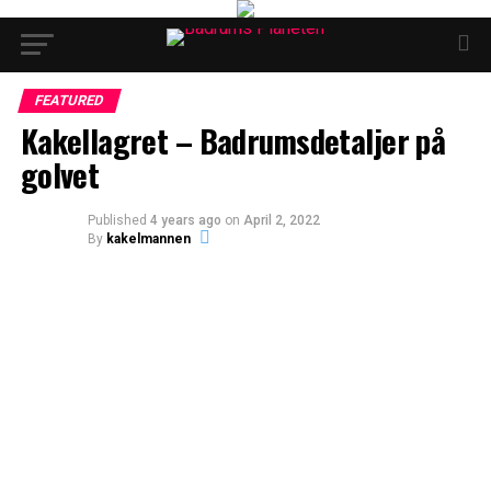
FEATURED
Kakellagret – Badrumsdetaljer på
golvet
Published
4 years ago
on
April 2, 2022
By
kakelmannen