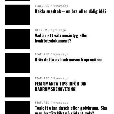
FEATURED
4 years ago
Kakla snedtak – en bra eller dålig idé?
0
Points
BADRUM
5 years ago
Vad är ett våtrumsintyg eller
kvalitetsdokument?
What's Your Reaction?
FEATURED
5 years ago
Kräv detta av badrumsentreprenören
FEATURED
5 years ago
0
0
0
FEM SMARTA TIPS INFÖR DIN
BADRUMSRENOVERING!
ANGRY
CRY
CUTE
FEATURED
4 years ago
Toalett utan dusch eller golvbrunn. Ska
man ha tätskikt på sådant golv?