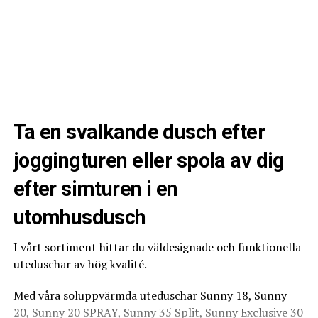
specialprodukter för professionella hantverkare inom
kakelmannen
bygg och industri. Tillsammans med egna och utvalda
partners varumärken erbjuder de en unik och innovativ
0
0
produktportfölj.
Vi som är bakom Badrumsplaneten, är en grupp av människor
som har arbetat i branschen i många år och älskar verkligen
att jobba med badrum renovation, kakel, klinker och
Ett heltäckande sortimentet med stort fokus på
FISKBEN
KAKEL
badrumsinredning.
plattsättning, murning, golvavjämning och täckmaterial
med välkända varumärken som Tebo, Tebo Diamond,
Ta en svalkande dusch efter
Tebo Cover, Tebo Viking och Tebo Cover. Produkterna
kännetecknas av dess innovativa lösningar och höga
joggingturen eller spola av dig
kvalitet.
efter simturen i en
utomhusdusch
I vårt sortiment hittar du väldesignade och funktionella
uteduschar av hög kvalité.
Med våra soluppvärmda uteduschar Sunny 18, Sunny
20, Sunny 20 SPRAY, Sunny 35 Split, Sunny Exclusive 30