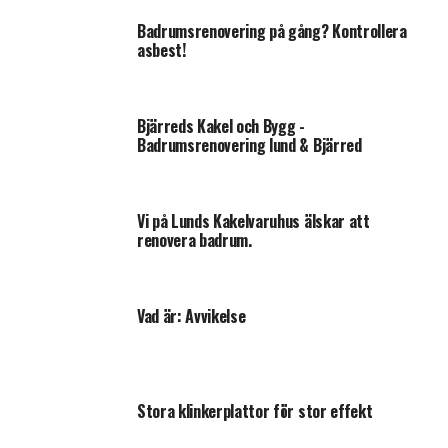
DESIGNBRUNNSILAR
Badrumsrenovering på gång? Kontrollera
asbest!
De första alternativen som kom var
så kallade designbrunnsilar.
Bjärreds Kakel och Bygg -
De finns i en mängd varianter och modeller.
Badrumsrenovering lund & Bjärred
Den största skillnaden mot en traditionell brunnsil är
tjockleken på materialet, det är kraftigare material i
Vi på Lunds Kakelvaruhus älskar att
designsilarna.
renovera badrum.
Den stora variationen i utformning ger dig stora
valmöjligheter.
Vad är: Avvikelse
Stora klinkerplattor för stor effekt