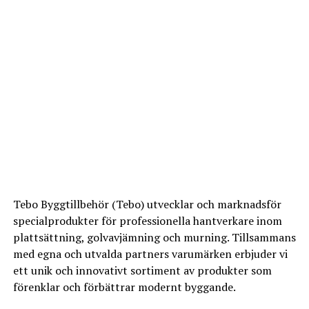
0
Points
När det kommer till arbeten som vi inte själva utför,
What's Your Reaction?
tillexempel el eller VVS, så har vi några riktigt bra
samarbetspartners inom detta så att vi alltid kan
erbjuda er en totallösning på projekten.
Ni behöver alltså inte ha kontakt med flera olika företag
utan ni har bara en kontakt, oss.
Tebo Byggtillbehör (Tebo) utvecklar och marknadsför
0
0
0
specialprodukter för professionella hantverkare inom
https://nexabygg.se/
plattsättning, golvavjämning och murning. Tillsammans
med egna och utvalda partners varumärken erbjuder vi
ANGRY
CRY
CUTE
ett unik och innovativt sortiment av produkter som
förenklar och förbättrar modernt byggande.
Leave your vote