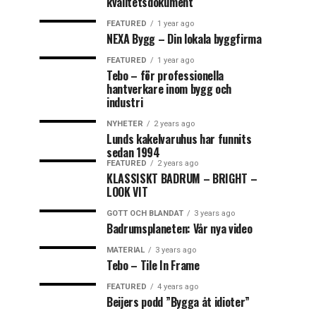
kvalitetsdokument
FEATURED
1 year ago
NEXA Bygg – Din lokala byggfirma
FEATURED
1 year ago
Tebo – för professionella
hantverkare inom bygg och
industri
NYHETER
2 years ago
Lunds kakelvaruhus har funnits
sedan 1994
FEATURED
2 years ago
KLASSISKT BADRUM – BRIGHT –
LOOK VIT
GOTT OCH BLANDAT
3 years ago
Badrumsplaneten: Vår nya video
MATERIAL
3 years ago
Tebo – Tile In Frame
FEATURED
4 years ago
Beijers podd ”Bygga åt idioter”