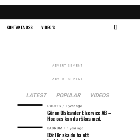
KONTAKTA OSS
VIDEO’S
ADVERTISEMENT
ADVERTISEMENT
LATEST
POPULAR
VIDEOS
PROFFS
1 year ago
Göran Olskander Elservice AB –
Hos oss kan du räkna med.
BADRUM
1 year ago
Därför ska du ha ett