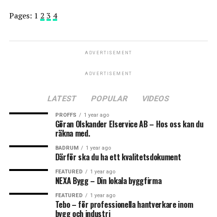
Pages:
1
2
3
4
ADVERTISEMENT
ADVERTISEMENT
LATEST
POPULAR
VIDEOS
PROFFS
1 year ago
Göran Olskander Elservice AB – Hos oss kan du
räkna med.
BADRUM
1 year ago
Därför ska du ha ett kvalitetsdokument
FEATURED
1 year ago
NEXA Bygg – Din lokala byggfirma
FEATURED
1 year ago
Tebo – för professionella hantverkare inom
bygg och industri