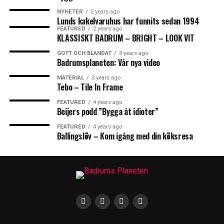
NYHETER
2 years ago
Lunds kakelvaruhus har funnits sedan 1994
FEATURED
2 years ago
KLASSISKT BADRUM – BRIGHT – LOOK VIT
GOTT OCH BLANDAT
3 years ago
Badrumsplaneten: Vår nya video
MATERIAL
3 years ago
Tebo – Tile In Frame
FEATURED
4 years ago
Beijers podd ”Bygga åt idioter”
FEATURED
4 years ago
Ballingslöv – Kom igång med din köksresa