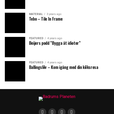
MATERIAL
3 years ago
Tebo – Tile In Frame
FEATURED
4 years ago
Beijers podd ”Bygga åt idioter”
FEATURED
4 years ago
Ballingslöv – Kom igång med din köksresa