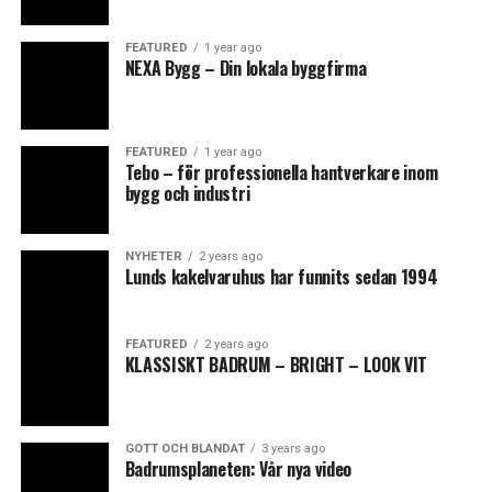
FEATURED
1 year ago
NEXA Bygg – Din lokala byggfirma
FEATURED
1 year ago
Tebo – för professionella hantverkare inom
bygg och industri
NYHETER
2 years ago
Lunds kakelvaruhus har funnits sedan 1994
FEATURED
2 years ago
KLASSISKT BADRUM – BRIGHT – LOOK VIT
GOTT OCH BLANDAT
3 years ago
Badrumsplaneten: Vår nya video