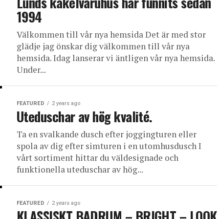
Lunds kakelvaruhus har funnits sedan
1994
Välkommen till vår nya hemsida Det är med stor
glädje jag önskar dig välkommen till vår nya
hemsida. Idag lanserar vi äntligen vår nya hemsida.
Under...
FEATURED
2 years ago
Uteduschar av hög kvalité.
Ta en svalkande dusch efter joggingturen eller
spola av dig efter simturen i en utomhusdusch I
vårt sortiment hittar du väldesignade och
funktionella uteduschar av hög...
FEATURED
2 years ago
KLASSISKT BADRUM – BRIGHT – LOOK