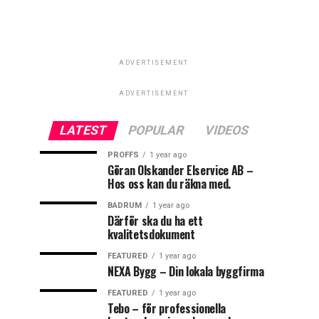
ADVERTISEMENT
ADVERTISEMENT
LATEST
POPULAR
VIDEOS
PROFFS
1 year ago
Göran Olskander Elservice AB –
Hos oss kan du räkna med.
BADRUM
1 year ago
Därför ska du ha ett
kvalitetsdokument
FEATURED
1 year ago
NEXA Bygg – Din lokala byggfirma
FEATURED
1 year ago
Tebo – för professionella