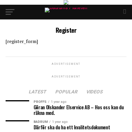
Register
[register_form]
ADVERTISEMENT
ADVERTISEMENT
LATEST
POPULAR
VIDEOS
PROFFS
1 year ago
Göran Olskander Elservice AB – Hos oss kan du
räkna med.
BADRUM
1 year ago
Därför ska du ha ett kvalitetsdokument