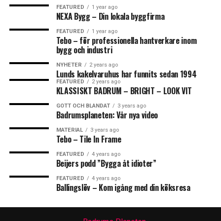
FEATURED
1 year ago
NEXA Bygg – Din lokala byggfirma
FEATURED
1 year ago
Tebo – för professionella hantverkare inom
bygg och industri
NYHETER
2 years ago
Lunds kakelvaruhus har funnits sedan 1994
FEATURED
2 years ago
KLASSISKT BADRUM – BRIGHT – LOOK VIT
GOTT OCH BLANDAT
3 years ago
Badrumsplaneten: Vår nya video
MATERIAL
3 years ago
Tebo – Tile In Frame
FEATURED
4 years ago
Beijers podd ”Bygga åt idioter”
FEATURED
4 years ago
Ballingslöv – Kom igång med din köksresa