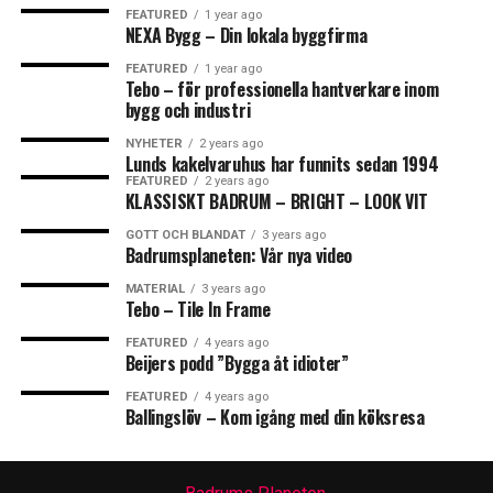
FEATURED
1 year ago
NEXA Bygg – Din lokala byggfirma
FEATURED
1 year ago
Tebo – för professionella hantverkare inom
bygg och industri
NYHETER
2 years ago
Lunds kakelvaruhus har funnits sedan 1994
FEATURED
2 years ago
KLASSISKT BADRUM – BRIGHT – LOOK VIT
GOTT OCH BLANDAT
3 years ago
Badrumsplaneten: Vår nya video
MATERIAL
3 years ago
Tebo – Tile In Frame
FEATURED
4 years ago
Beijers podd ”Bygga åt idioter”
FEATURED
4 years ago
Ballingslöv – Kom igång med din köksresa