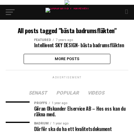
All posts tagged "bästa badrumsfläkten"
FEATURED
7 years ago
Intellivent SKY DESIGN- bästa badrumsfläkten
MORE POSTS
ADVERTISEMENT
SENAST
POPULAR
VIDEOS
PROFFS
1 year ago
Göran Olskander Elservice AB – Hos oss kan du
räkna med.
BADRUM
1 year ago
Därför ska du ha ett kvalitetsdokument