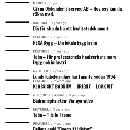
PROFFS
1 year ago
Göran Olskander Elservice AB – Hos oss kan du
räkna med.
BADRUM
1 year ago
Därför ska du ha ett kvalitetsdokument
FEATURED
1 year ago
NEXA Bygg – Din lokala byggfirma
FEATURED
1 year ago
Tebo – för professionella hantverkare inom
bygg och industri
NYHETER
2 years ago
Lunds kakelvaruhus har funnits sedan 1994
FEATURED
2 years ago
KLASSISKT BADRUM – BRIGHT – LOOK VIT
GOTT OCH BLANDAT
3 years ago
Badrumsplaneten: Vår nya video
MATERIAL
3 years ago
Tebo – Tile In Frame
FEATURED
4 years ago
Beijers podd ”Bygga åt idioter”