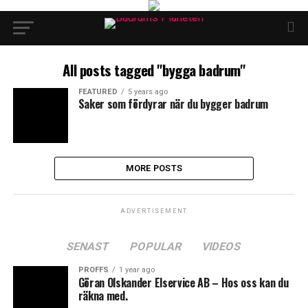
All posts tagged "bygga badrum"
FEATURED
5 years ago
Saker som fördyrar när du bygger badrum
MORE POSTS
ADVERTISEMENT
SENAST
POPULAR
VIDEOS
PROFFS
1 year ago
Göran Olskander Elservice AB – Hos oss kan du
räkna med.