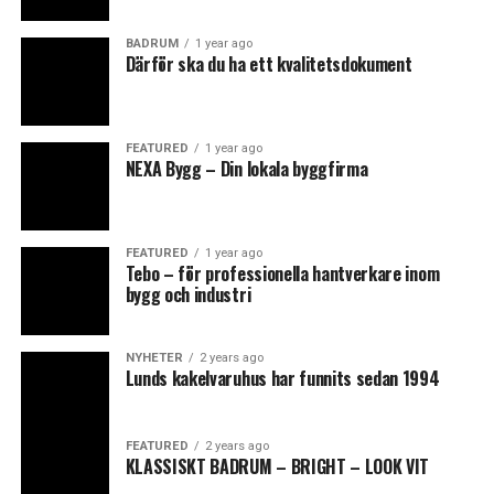
BADRUM
1 year ago
Därför ska du ha ett kvalitetsdokument
FEATURED
1 year ago
NEXA Bygg – Din lokala byggfirma
FEATURED
1 year ago
Tebo – för professionella hantverkare inom
bygg och industri
NYHETER
2 years ago
Lunds kakelvaruhus har funnits sedan 1994
FEATURED
2 years ago
KLASSISKT BADRUM – BRIGHT – LOOK VIT