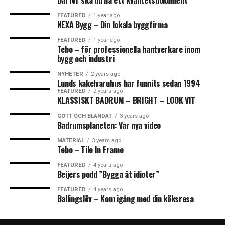
Därför ska du ha ett kvalitetsdokument
FEATURED
1 year ago
NEXA Bygg – Din lokala byggfirma
FEATURED
1 year ago
Tebo – för professionella hantverkare inom
bygg och industri
NYHETER
2 years ago
Lunds kakelvaruhus har funnits sedan 1994
FEATURED
2 years ago
KLASSISKT BADRUM – BRIGHT – LOOK VIT
GOTT OCH BLANDAT
3 years ago
Badrumsplaneten: Vår nya video
MATERIAL
3 years ago
Tebo – Tile In Frame
FEATURED
4 years ago
Beijers podd ”Bygga åt idioter”
FEATURED
4 years ago
Ballingslöv – Kom igång med din köksresa