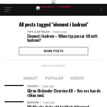
All posts tagged "element i badrum"
TIPS & ARTIKLAR
8 years ago
Element i badrum – Vilken typ passar till mitt
badrum?
MORE POSTS
ADVERTISEMENT
SENAST
POPULAR
VIDEOS
PROFFS
1 year ago
Göran Olskander Elservice AB – Hos oss kan du
räkna med.
BADRUM
1 year ago