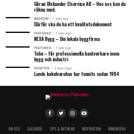
Göran Olskander Elservice AB – Hos oss kan du
räkna med.
BADRUM
1 year ago
Därför ska du ha ett kvalitetsdokument
FEATURED
1 year ago
NEXA Bygg – Din lokala byggfirma
FEATURED
1 year ago
Tebo – för professionella hantverkare inom
bygg och industri
NYHETER
2 years ago
Lunds kakelvaruhus har funnits sedan 1994
OM OSS
GALLERIER
TIPS & ARTIKLAR
INSPIRATION
ANNONSERA