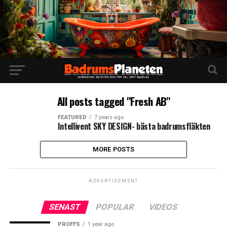
All posts tagged "Fresh AB"
FEATURED
7 years ago
Intellivent SKY DESIGN- bästa badrumsfläkten
MORE POSTS
ADVERTISEMENT
SENAST
POPULAR
VIDEOS
PROFFS
1 year ago