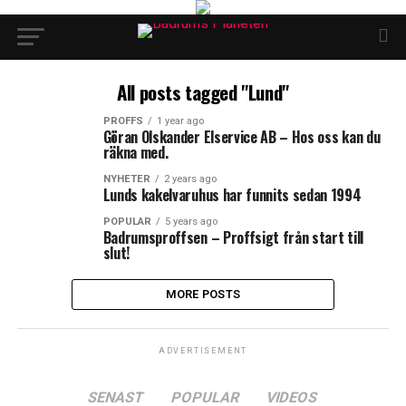
All posts tagged "Lund"
PROFFS
1 year ago
Göran Olskander Elservice AB – Hos oss kan du
räkna med.
NYHETER
2 years ago
Lunds kakelvaruhus har funnits sedan 1994
POPULAR
5 years ago
Badrumsproffsen – Proffsigt från start till
slut!
MORE POSTS
ADVERTISEMENT
SENAST
POPULAR
VIDEOS