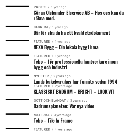
PROFFS
1 year ago
Göran Olskander Elservice AB – Hos oss kan du
räkna med.
BADRUM
1 year ago
Därför ska du ha ett kvalitetsdokument
FEATURED
1 year ago
NEXA Bygg – Din lokala byggfirma
FEATURED
1 year ago
Tebo – för professionella hantverkare inom
bygg och industri
NYHETER
2 years ago
Lunds kakelvaruhus har funnits sedan 1994
FEATURED
2 years ago
KLASSISKT BADRUM – BRIGHT – LOOK VIT
GOTT OCH BLANDAT
3 years ago
Badrumsplaneten: Vår nya video
MATERIAL
3 years ago
Tebo – Tile In Frame
FEATURED
4 years ago