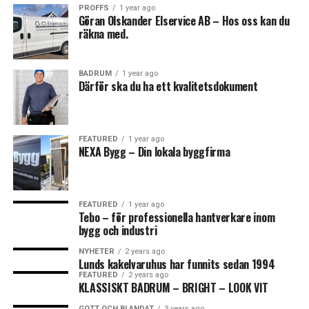
PROFFS
1 year ago
Göran Olskander Elservice AB – Hos oss kan du
räkna med.
BADRUM
1 year ago
Därför ska du ha ett kvalitetsdokument
FEATURED
1 year ago
NEXA Bygg – Din lokala byggfirma
FEATURED
1 year ago
Tebo – för professionella hantverkare inom
bygg och industri
NYHETER
2 years ago
Lunds kakelvaruhus har funnits sedan 1994
FEATURED
2 years ago
KLASSISKT BADRUM – BRIGHT – LOOK VIT
GOTT OCH BLANDAT
3 years ago