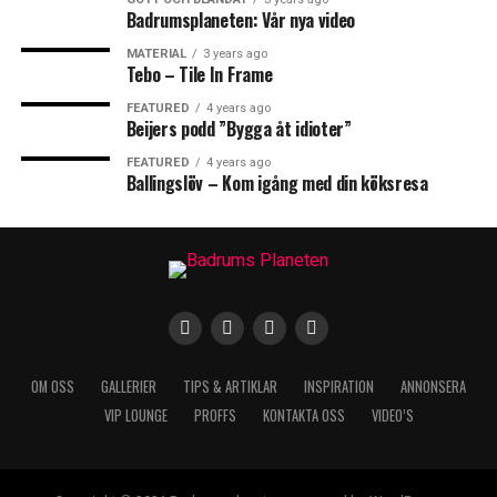
Badrumsplaneten: Vår nya video
MATERIAL
3 years ago
Tebo – Tile In Frame
FEATURED
4 years ago
Beijers podd ”Bygga åt idioter”
FEATURED
4 years ago
Ballingslöv – Kom igång med din köksresa
OM OSS
GALLERIER
TIPS & ARTIKLAR
INSPIRATION
ANNONSERA
VIP LOUNGE
PROFFS
KONTAKTA OSS
VIDEO’S