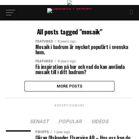
All posts tagged "mosaik"
FEATURED
8 years ago
Mosaik i badrum är mycket populärt i svenska
hem.
FEATURED
8 years ago
Få inspiration på hur och vad du kan använda
mosaik till i ditt badrum?
MORE POSTS
ADVERTISEMENT
SENAST
POPULAR
VIDEOS
PROFFS
1 year ago
Göran Olskander Elservice AB – Hos oss kan du