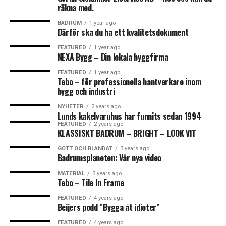
räkna med.
BADRUM
1 year ago
Därför ska du ha ett kvalitetsdokument
FEATURED
1 year ago
NEXA Bygg – Din lokala byggfirma
FEATURED
1 year ago
Tebo – för professionella hantverkare inom
bygg och industri
NYHETER
2 years ago
Lunds kakelvaruhus har funnits sedan 1994
FEATURED
2 years ago
KLASSISKT BADRUM – BRIGHT – LOOK VIT
GOTT OCH BLANDAT
3 years ago
Badrumsplaneten: Vår nya video
MATERIAL
3 years ago
Tebo – Tile In Frame
FEATURED
4 years ago
Beijers podd ”Bygga åt idioter”
FEATURED
4 years ago