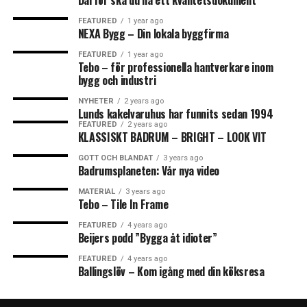
Därför ska du ha ett kvalitetsdokument
FEATURED
1 year ago
NEXA Bygg – Din lokala byggfirma
FEATURED
1 year ago
Tebo – för professionella hantverkare inom
bygg och industri
NYHETER
2 years ago
Lunds kakelvaruhus har funnits sedan 1994
FEATURED
2 years ago
KLASSISKT BADRUM – BRIGHT – LOOK VIT
GOTT OCH BLANDAT
3 years ago
Badrumsplaneten: Vår nya video
MATERIAL
3 years ago
Tebo – Tile In Frame
FEATURED
4 years ago
Beijers podd ”Bygga åt idioter”
FEATURED
4 years ago
Ballingslöv – Kom igång med din köksresa