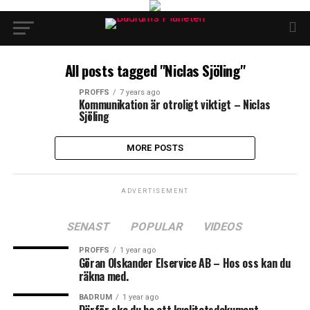
All posts tagged "Niclas Sjöling"
PROFFS
7 years ago
Kommunikation är otroligt viktigt – Niclas
Sjöling
MORE POSTS
ADVERTISEMENT
SENAST
POPULAR
VIDEOS
PROFFS
1 year ago
Göran Olskander Elservice AB – Hos oss kan du
räkna med.
BADRUM
1 year ago