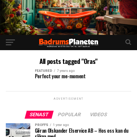
All posts tagged "Oras"
FEATURED
7 years ago
Perfect your me-moment
ADVERTISEMENT
SENAST
POPULAR
VIDEOS
PROFFS
1 year ago
Göran Olskander Elservice AB – Hos oss kan du
räkna med.