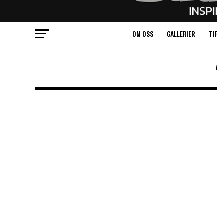
OM OSS
GALLERIER
TI