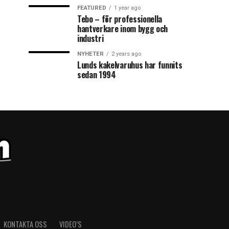
FEATURED
1 year ago
Tebo – för professionella
hantverkare inom bygg och
industri
NYHETER
2 years ago
Lunds kakelvaruhus har funnits
sedan 1994
KONTAKTA OSS
VIDEO’S