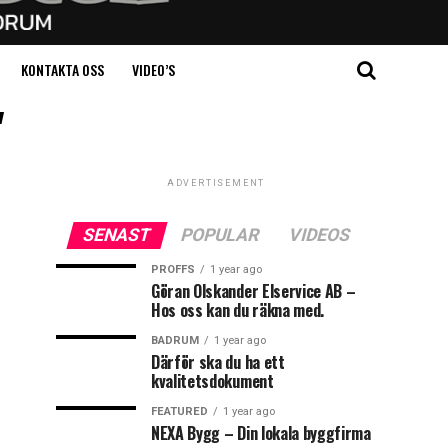
KONTAKTA OSS
VIDEO’S
"
ADVERTISEMENT
SENAST
POPULAR
VIDEOS
PROFFS
1 year ago
Göran Olskander Elservice AB –
Hos oss kan du räkna med.
BADRUM
1 year ago
Därför ska du ha ett
kvalitetsdokument
FEATURED
1 year ago
NEXA Bygg – Din lokala byggfirma