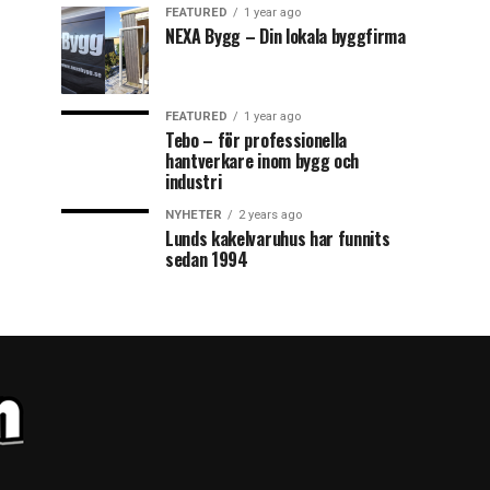
FEATURED
1 year ago
NEXA Bygg – Din lokala byggfirma
FEATURED
1 year ago
Tebo – för professionella
hantverkare inom bygg och
industri
NYHETER
2 years ago
Lunds kakelvaruhus har funnits
sedan 1994