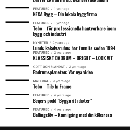
Därför ska du ha ett kvalitetsdokument
FEATURED
1 year ago
NEXA Bygg – Din lokala byggfirma
FEATURED
1 year ago
Tebo – för professionella hantverkare inom
bygg och industri
NYHETER
2 years ago
Lunds kakelvaruhus har funnits sedan 1994
FEATURED
2 years ago
KLASSISKT BADRUM – BRIGHT – LOOK VIT
GOTT OCH BLANDAT
3 years ago
Badrumsplaneten: Vår nya video
MATERIAL
3 years ago
Tebo – Tile In Frame
FEATURED
4 years ago
Beijers podd ”Bygga åt idioter”
FEATURED
4 years ago
Ballingslöv – Kom igång med din köksresa