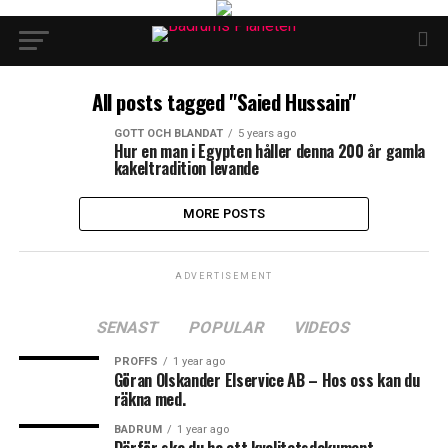
All posts tagged "Saied Hussain"
GOTT OCH BLANDAT
5 years ago
Hur en man i Egypten håller denna 200 år gamla
kakeltradition levande
MORE POSTS
ADVERTISEMENT
SENAST
POPULAR
VIDEOS
PROFFS
1 year ago
Göran Olskander Elservice AB – Hos oss kan du
räkna med.
BADRUM
1 year ago