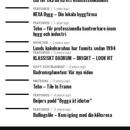
Därför ska du ha ett kvalitetsdokument
FEATURED
1 year ago
NEXA Bygg – Din lokala byggfirma
FEATURED
1 year ago
Tebo – för professionella hantverkare inom
bygg och industri
NYHETER
2 years ago
Lunds kakelvaruhus har funnits sedan 1994
FEATURED
2 years ago
KLASSISKT BADRUM – BRIGHT – LOOK VIT
GOTT OCH BLANDAT
3 years ago
Badrumsplaneten: Vår nya video
MATERIAL
3 years ago
Tebo – Tile In Frame
FEATURED
4 years ago
Beijers podd ”Bygga åt idioter”
FEATURED
4 years ago
Ballingslöv – Kom igång med din köksresa