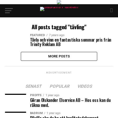
All posts tagged "tävling"
FEATURED
7 years ago
Tävla och vinn en fantastiska sommar pris från
Trinity Reklam AB
MORE POSTS
ADVERTISEMENT
SENAST
POPULAR
VIDEOS
PROFFS
1 year ago
Göran Olskander Elservice AB – Hos oss kan du
räkna med.
BADRUM
1 year ago