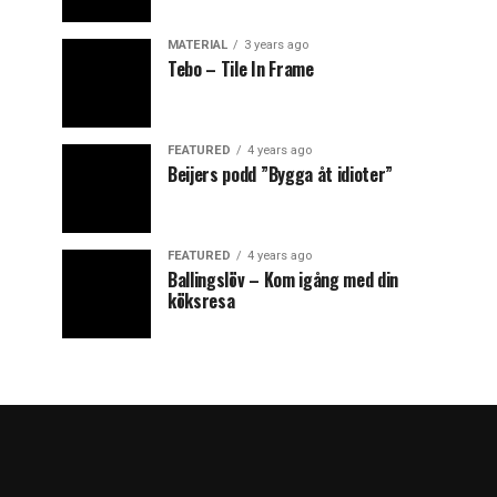
MATERIAL
3 years ago
Tebo – Tile In Frame
FEATURED
4 years ago
Beijers podd ”Bygga åt idioter”
FEATURED
4 years ago
Ballingslöv – Kom igång med din
köksresa