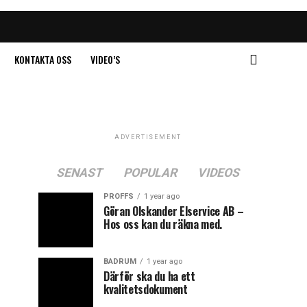
KONTAKTA OSS
VIDEO’S
ADVERTISEMENT
SENAST
POPULAR
VIDEOS
PROFFS
1 year ago
Göran Olskander Elservice AB –
Hos oss kan du räkna med.
BADRUM
1 year ago
Därför ska du ha ett
kvalitetsdokument