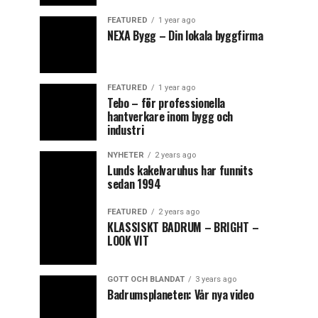
FEATURED
1 year ago
NEXA Bygg – Din lokala byggfirma
FEATURED
1 year ago
Tebo – för professionella
hantverkare inom bygg och
industri
NYHETER
2 years ago
Lunds kakelvaruhus har funnits
sedan 1994
FEATURED
2 years ago
KLASSISKT BADRUM – BRIGHT –
LOOK VIT
GOTT OCH BLANDAT
3 years ago
Badrumsplaneten: Vår nya video