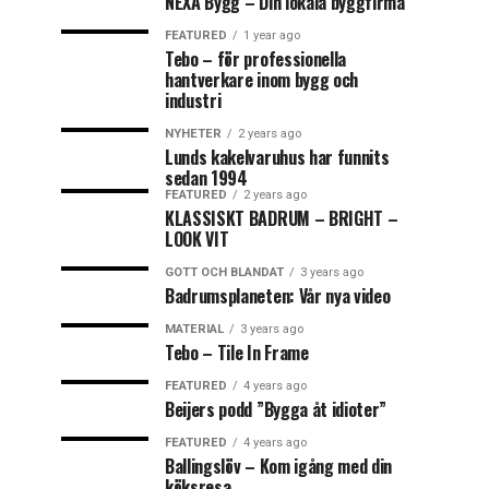
NEXA Bygg – Din lokala byggfirma
FEATURED
1 year ago
Tebo – för professionella
hantverkare inom bygg och
industri
NYHETER
2 years ago
Lunds kakelvaruhus har funnits
sedan 1994
FEATURED
2 years ago
KLASSISKT BADRUM – BRIGHT –
LOOK VIT
GOTT OCH BLANDAT
3 years ago
Badrumsplaneten: Vår nya video
MATERIAL
3 years ago
Tebo – Tile In Frame
FEATURED
4 years ago
Beijers podd ”Bygga åt idioter”
FEATURED
4 years ago
Ballingslöv – Kom igång med din
köksresa