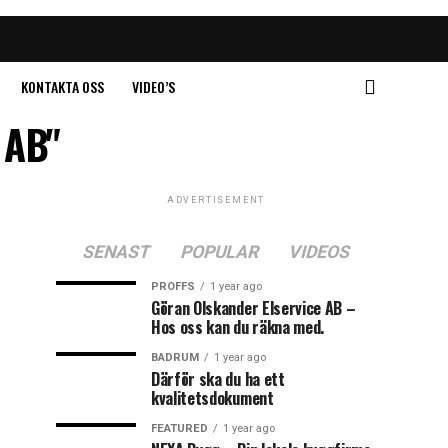
KONTAKTA OSS
VIDEO’S
 AB"
ADVERTISEMENT
SENAST
POPULAR
VIDEOS
PROFFS
1 year ago
Göran Olskander Elservice AB –
Hos oss kan du räkna med.
BADRUM
1 year ago
Därför ska du ha ett
kvalitetsdokument
FEATURED
1 year ago