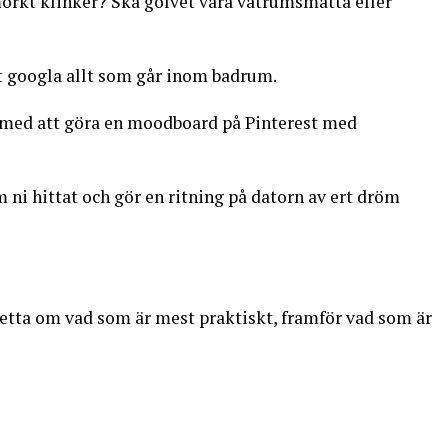
örkt klinker? Ska golvet vara våtrumsmatta eller
att googla allt som går inom badrum.
 med att göra en moodboard på Pinterest med
m ni hittat och gör en ritning på datorn av ert dröm
detta om vad som är mest praktiskt, framför vad som är