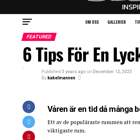
OM OSS
GALLERIER
TI
FEATURED
6 Tips För En Ly
Published
3 years ago
on
December 12, 2023
By
kakelmannen
Våren är en tid då många b
Ett av de populäraste rummen att r
viktigaste rum.