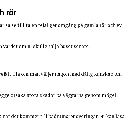
h rör
r så se till ta en rejäl genomgång på gamla rör och ev
n värdet om ni skulle sälja huset senare.
å rejält illa om man väljer någon med dålig kunskap om
bygge orsaka stora skador på väggarna genom mögel
ma när det kommer till badrumsrenoveringar. Ni kan läsa