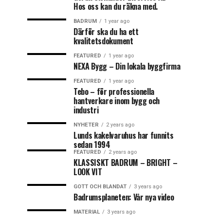
Hos oss kan du räkna med.
BADRUM
1 year ago
Därför ska du ha ett
kvalitetsdokument
FEATURED
1 year ago
NEXA Bygg – Din lokala byggfirma
FEATURED
1 year ago
Tebo – för professionella
hantverkare inom bygg och
industri
NYHETER
2 years ago
Lunds kakelvaruhus har funnits
sedan 1994
FEATURED
2 years ago
KLASSISKT BADRUM – BRIGHT –
LOOK VIT
GOTT OCH BLANDAT
3 years ago
Badrumsplaneten: Vår nya video
MATERIAL
3 years ago