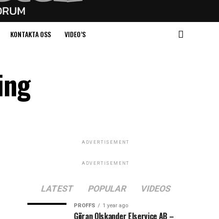
KONTAKTA OSS
VIDEO’S
ing
ADVERTISEMENT
ADVERTISEMENT
LATEST
POPULAR
VIDEOS
PROFFS
1 year ago
Göran Olskander Elservice AB –