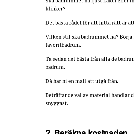
Ska badrummet ha ljust kakel eller m
klinker?
Det bästa rådet för att hitta rätt är 
Vilken stil ska badrummet ha? Börja
favoritbadrum.
Ta sedan det bästa från alla de badru
badrum.
Då har ni en mall att utgå från.
Beträffande val av material handlar 
snyggast.
2. Beräkna kostnaden