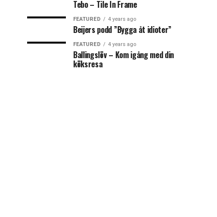
Tebo – Tile In Frame
FEATURED
4 years ago
Beijers podd ”Bygga åt idioter”
FEATURED
4 years ago
Ballingslöv – Kom igång med din
köksresa