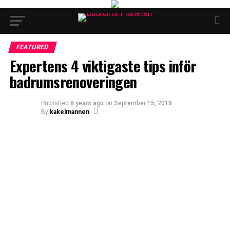
FEATURED
Expertens 4 viktigaste tips inför
badrumsrenoveringen
Published
8 years ago
on
September 15, 2018
By
kakelmannen