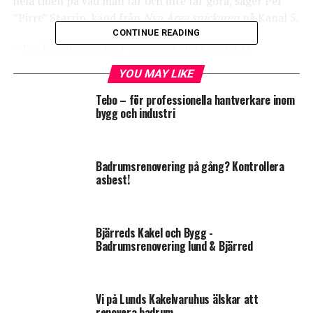
hela tiden på vad man får och inte får göra, säger Per
”Pirre” Starrin, känd från
Nya Arga snickaren
på Kanal 5.
CONTINUE READING
– Det handlar om fukt och gör du fel kan det få
katastrofala följder, exempelvis svartmögel som är
YOU MAY LIKE
skadligt för människor.
Tebo – för professionella hantverkare inom
Tv-snickaren förklarar att det är anledningen till att
bygg och industri
badrum kostar en hel del att renovera – det är trots allt
mycket som man inte klarar av eller får göra själv.
– Det är tidskrävande, man kanske ska lägga kakel
Badrumsrenovering på gång? Kontrollera
asbest!
kakel och golvvärme, det är på en helt annan nivå. En
köksrenovering är mycket enklare.
Bjärreds Kakel och Bygg -
Badrumsrenovering lund & Bjärred
Vi på Lunds Kakelvaruhus älskar att
renovera badrum.