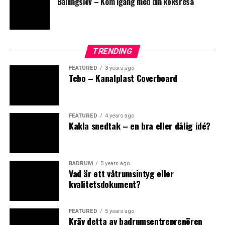
Ballingslöv – Kom igång med din köksresa
samt Sunny 40-1 finns även en smidig
vattenutkastare/fotdusch (som tar kallvatten direkt
0
0
från trädgårdsslangen).
https://www.demerx.se/
TRENDING
FISKBEN
KAKEL
FEATURED
3 years ago
Tebo – Kanalplast Coverboard
Leave your vote
FEATURED
4 years ago
Kakla snedtak – en bra eller dålig idé?
0
Points
BADRUM
5 years ago
Vad är ett våtrumsintyg eller
kvalitetsdokument?
What's Your Reaction?
FEATURED
5 years ago
Kräv detta av badrumsentreprenören