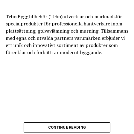
Ni behöver alltså inte ha kontakt med flera olika företag
infor-badrumsrenoveringen/
utan ni har bara en kontakt, oss.
Tebo Byggtillbehör (Tebo) utvecklar och marknadsför
specialprodukter för professionella hantverkare inom
https://nexabygg.se/
plattsättning, golvavjämning och murning. Tillsammans
Leave your vote
med egna och utvalda partners varumärken erbjuder vi
ett unik och innovativt sortiment av produkter som
0
förenklar och förbättrar modernt byggande.
Leave your vote
Points
0
Points
What's Your Reaction?
What's Your Reaction?
Tebo är en del av Byggtilbehørs Gruppen AS och drivs av
CONTINUE READING
VD Martin Palmkvist tillsammans med ett 20-tal
0
0
0