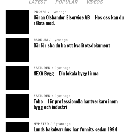
0
LATEST
POPULAR
VIDEOS
Points
PROFFS
1 year ago
Göran Olskander Elservice AB – Hos oss kan du
räkna med.
What's Your Reaction?
BADRUM
1 year ago
Därför ska du ha ett kvalitetsdokument
FEATURED
1 year ago
NEXA Bygg – Din lokala byggfirma
0
0
0
FEATURED
1 year ago
Tebo – för professionella hantverkare inom
ANGRY
CRY
CUTE
bygg och industri
NYHETER
2 years ago
Lunds kakelvaruhus har funnits sedan 1994