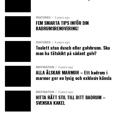
FEATURED
5 years ago
0
0
0
FEM SMARTA TIPS INFÖR DIN
BADRUMSRENOVERING!
ANGRY
CRY
CUTE
FEATURED
4 years ago
Toalett utan dusch eller golvbrunn. Ska
man ha tätskikt på sådant golv?
INSPIRATION
3 years ago
ALLA ÄLSKAR MARMOR – Ett badrum i
0
0
0
marmor ger en lyxig och exklusiv känsla
INSPIRATION
3 years ago
LOL
LOVE
OMG
HITTA RÄTT STIL TILL DITT BADRUM –
SVENSKA KAKEL