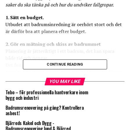
saker du ska tänka på och hur du undviker fallgropar.
1. Sätt en budget.
Utbudet att badrumsinredning är oerhört stort och det
är därför bra att planera efter budget.
2. Gör en mätning och skiss av badrummet
Planering är jätteviktigt i ett badrum, det kan spara
både tid och pengar.
Det fungerar bra att göra en skiss förhand på ett
CONTINUE READING
papper. Mät längd, bredd, höjd, var du tänker ha dörren
och fönster placerade. Notera också om dörren går inåt
YOU MAY LIKE
eller utåt. Om du renoverar ett befintligt badrum
Tebo – för professionella hantverkare inom
fundera på om du ska behålla placeringen av
bygg och industri
installationerna eller om du vill flytta dem (till en extra
kostnad). Behöver du dra el i badrummet för belysning
Badrumsrenovering på gång? Kontrollera
asbest!
och handdukstork?
Bjärreds Kakel och Bygg -
3. Ställ frågor kring underlag
Badrumsrenovering lund & Bjärred