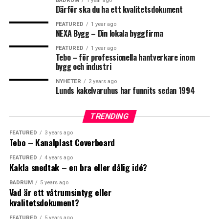
BADRUM
1 year ago
står framför spegeln. Tänk på att inte montera in ljus
Därför ska du ha ett kvalitetsdokument
för nära väggen då det kan bli släpljus och ojämnheter i
FEATURED
1 year ago
fogar m.m. syns tydligt.
NEXA Bygg – Din lokala byggfirma
FEATURED
1 year ago
12. Badrumstillbehör – pricken över i:et!
Tebo – för professionella hantverkare inom
Glöm inte alla tillbehören! Krokar, toapappershållare,
0
0
bygg och industri
handdukshängare m.m. Här finns också olika stilar att gå
NYHETER
2 years ago
efter och som passar in i ditt badrum. Vill du inte borra
Lunds kakelvaruhus har funnits sedan 1994
i kaklet och punktera tätskiktet går många av
FISKBEN
KAKEL
https://www.tebo.se/
tillbehören att klistra upp.
TRENDING
https://www.kakelspecialisten.se/kakelsupporten/tips-
FEATURED
3 years ago
Tebo – Kanalplast Coverboard
infoer-badrumsrenoveringen
Leave your vote
FEATURED
4 years ago
Kakla snedtak – en bra eller dålig idé?
0
Points
BADRUM
5 years ago
Leave your vote
Vad är ett våtrumsintyg eller
kvalitetsdokument?
0
FEATURED
5 years ago