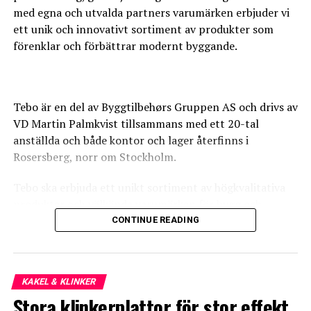
med egna och utvalda partners varumärken erbjuder vi
ett unik och innovativt sortiment av produkter som
förenklar och förbättrar modernt byggande.
What's Your Reaction?
Tebo är en del av Byggtilbehørs Gruppen AS och drivs av
VD Martin Palmkvist tillsammans med ett 20-tal
anställda och både kontor och lager återfinns i
Rosersberg, norr om Stockholm.
0
0
0
Tebo ska erbjuda ett unikt sortiment av högkvalitativa
produkter och välkända varumärken för bygg och
ANGRY
CRY
CUTE
industri. Sortimentet, tillsammans med en hög
CONTINUE READING
servicegrad, ska göra oss till det självklara valet för såväl
återförsäljare som konsument.
KAKEL & KLINKER
Vårt mål är att alltid leverera högsta kvalitet och våra
Stora klinkerplattor för stor effekt
styrkor ligger i en innovativ produktutveckling, hög
0
0
0