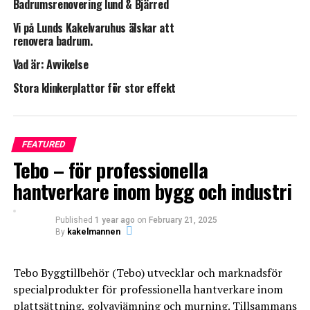
direkt vid monteringen
Badrumsrenovering lund & Bjärred
Vi på Lunds Kakelvaruhus älskar att
Enkel montering: komplett byggssats som låter
renovera badrum.
installatören utföra montering och tätning säkert och
Vad är: Avvikelse
smidigt
Stora klinkerplattor för stor effekt
Finns som Geberit CleanLine20 eller CleanLine60
Borstat stål med polerade eller mörka avloppssidor
FEATURED
https://www.geberit.se/produkter/badrum/geberit-
Tebo – för professionella
duschavlopp/
hantverkare inom bygg och industri
Published
1 year ago
on
February 21, 2025
By
kakelmannen
Leave your vote
Tebo Byggtillbehör (Tebo) utvecklar och marknadsför
0
specialprodukter för professionella hantverkare inom
Points
plattsättning, golvavjämning och murning. Tillsammans