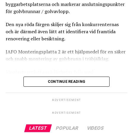
byggarbetsplatserna och markerar anslutningspunkter
för golvbrunnar / golvavlopp.
https://www.tebo.se/
Den nya röda färgen skiljer sig från konkurrenternas
och är därmed även lätt att identifiera vid framtida
renovering eller besiktning.
Leave your vote
JAFO Monteringsplatta 2 är ett hjälpmedel för en säker
och snabb montering av golvbrunn i träbjälklag.
0
Points
Monteringsplattans håligheter fylls med
avjämningsmassa / flytspackel vilket gör att
CONTINUE READING
monteringsplattan fungerar som en integrerad del i
golvkonstruktionen med avjämningsmassa / flytspackel i
What's Your Reaction?
både monteringsplattan och under golvbrunnens fläns.
ADVERTISEMENT
Stora plattor både inne och utomhus
ADVERTISEMENT
I Sverige används kakel och klinker främst inomhus men
LATEST
POPULAR
VIDEOS