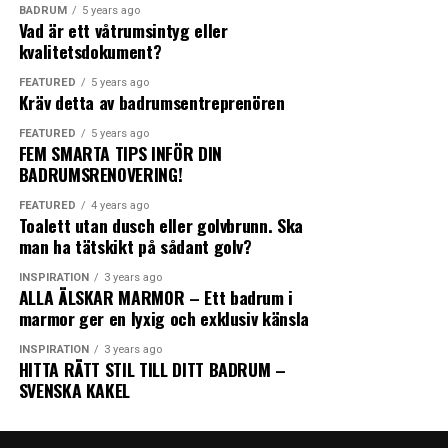
Förhöjningsringar kan undvikas vid installation av
BADRUM
5 years ago
0
0
0
stora plattor? Då är det inte säkert att det fungerar att
Vad är ett våtrumsintyg eller
golvvärme genom att använda tillbehöret JAFO
göra en kuvertskärning. I det fallet kan du med fördel
kvalitetsdokument?
Förhöjningssats (se länk nedan)
använda mindre plattor i samma material i just
FEATURED
5 years ago
WTF
BADRUM
BADRUMSRE
duschutrymmet, varför inte i någon spännande form
Kvalitetssäkring av installationsarbetet
Kräv detta av badrumsentreprenören
som exempelvis fiskfjäll eller hexagon? Ett annat
FEATURED
5 years ago
alternativ är att sätta stora plattor på väggen istället.
Besök vår hemsida för mer information
www.jafo.eu
FEM SMARTA TIPS INFÖR DIN
BADRUMSRENOVERING!
LÄS MER
FEATURED
4 years ago
Toalett utan dusch eller golvbrunn. Ska
0
0
man ha tätskikt på sådant golv?
INSPIRATION
3 years ago
Leave your vote
Leave your vote
ALLA ÄLSKAR MARMOR – Ett badrum i
FISKBEN
KAKEL
marmor ger en lyxig och exklusiv känsla
0
0
INSPIRATION
3 years ago
Points
Points
HITTA RÄTT STIL TILL DITT BADRUM –
SVENSKA KAKEL