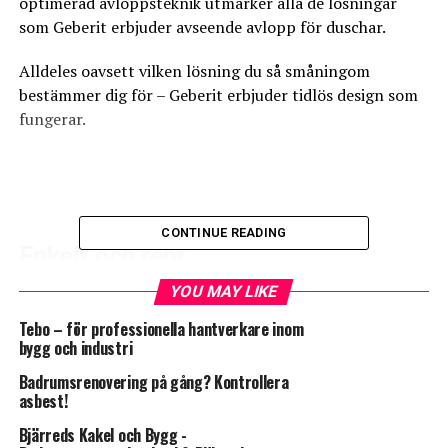
optimerad avloppsteknik utmärker alla de lösningar
som Geberit erbjuder avseende avlopp för duschar.
Alldeles oavsett vilken lösning du så småningom
bestämmer dig för – Geberit erbjuder tidlös design som
fungerar.
CONTINUE READING
Enkelt och rent
YOU MAY LIKE
Öppen avloppsyta: inga dolda avlagringar
Tebo – för professionella hantverkare inom
Lätthanterlig designfront: enkelt och lätt att öppna
bygg och industri
Badrumsrenovering på gång? Kontrollera
Praktisk hårsil: ta ut – skölj – rengör
asbest!
Perfekt längd: golvrännan kan skäras till rätt längd
Bjärreds Kakel och Bygg -