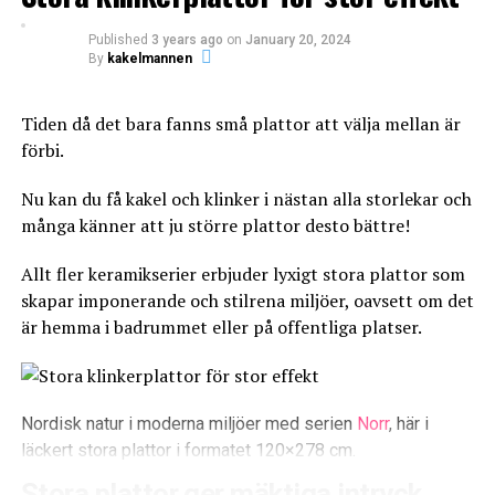
aktivitet och en mycket hög service. Vi ska leva upp till
detta i varje möte, varje dag och fortsätta att utvecklas
Published
3 years ago
on
January 20, 2024
By
kakelmannen
nära marknaden och kunderna.
LOL
LOVE
OMG
Tiden då det bara fanns små plattor att välja mellan är
förbi.
Nu kan du få kakel och klinker i nästan alla storlekar och
många känner att ju större plattor desto bättre!
0
0
0
Allt fler keramikserier erbjuder lyxigt stora plattor som
skapar imponerande och stilrena miljöer, oavsett om det
WTF
BADRUM
BADRUMSRE
är hemma i badrummet eller på offentliga platser.
Egna varumärken
Tebo Byggtillbehör utvecklar och marknadsför
Nordisk natur i moderna miljöer med serien
Norr
, här i
specialprodukter för professionella hantverkare inom
läckert stora plattor i formatet 120×278 cm.
bygg och industri. Tillsammans med egna och utvalda
0
0
Stora plattor ger mäktiga intryck