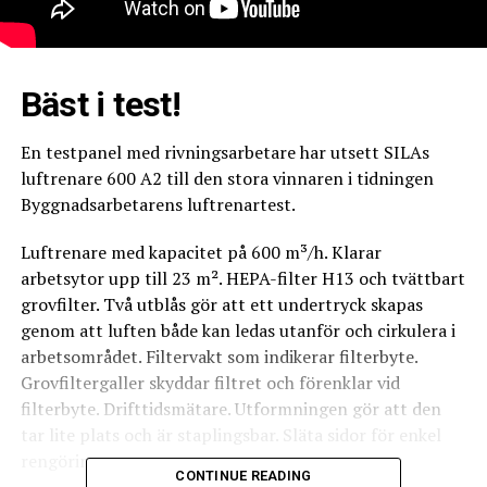
Bäst i test!
En testpanel med rivningsarbetare har utsett SILAs
luftrenare 600 A2 till den stora vinnaren i tidningen
Byggnadsarbetarens luftrenartest.
Luftrenare med kapacitet på 600 m³/h. Klarar
arbetsytor upp till 23 m². HEPA-filter H13 och tvättbart
grovfilter. Två utblås gör att ett undertryck skapas
genom att luften både kan ledas utanför och cirkulera i
arbetsområdet. Filtervakt som indikerar filterbyte.
Grovfiltergaller skyddar filtret och förenklar vid
filterbyte. Drifttidsmätare. Utformningen gör att den
tar lite plats och är staplingsbar. Släta sidor för enkel
rengöring.
CONTINUE READING