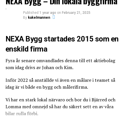
NEXA Bygg – Din lokala byggfirma
Published
1 year ago
on
February 21, 2025
Leave your vote
By
kakelmannen
0
NEXA Bygg startades 2015 som en
Points
enskild firma
Fyra år senare omvandlades denna till ett aktiebolag
What's Your Reaction?
som idag drivs av Johan och Kim.
Inför 2022 så anställde vi även en målare i teamet så
idag är vi både en bygg och målerifirma.
Vi har en stark lokal närvaro och bor du i Bjärred och
Lomma med omnejd så har du säkert sett en av våra
0
0
0
bilar rulla förbi.