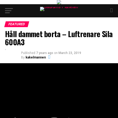
FEATURED
Håll dammet borta – Luftrenare Sila
600A3
Published
7 years ago
on
March 23, 2019
By
kakelmannen