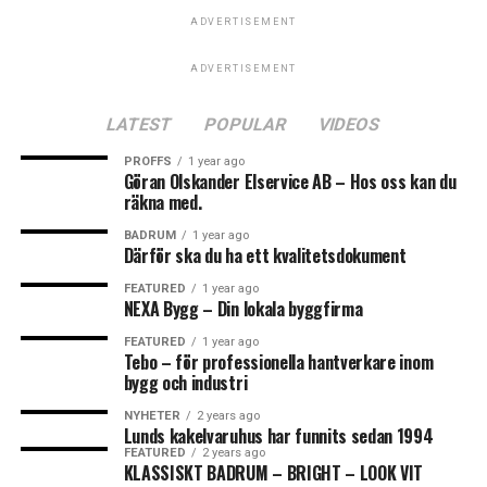
plattsättning, murning, golvavjämning och täckmaterial
Uteduschen går att använda direkt med kallvatten men
ADVERTISEMENT
med välkända varumärken som Tebo, Tebo Diamond,
redan efter ett par timmar i solen bjuder Sunny
ADVERTISEMENT
Tebo Cover, Tebo Viking och Tebo Cover. Produkterna
utedusch på 10-20 min* skön tempererad (38º)
kännetecknas av dess innovativa lösningar och höga
duschning (*beroende på modell).
LATEST
POPULAR
VIDEOS
kvalitet.
0
0
0
PROFFS
1 year ago
Göran Olskander Elservice AB – Hos oss kan du
räkna med.
WTF
BADRUM
BADRUMSRE
BADRUM
1 year ago
Därför ska du ha ett kvalitetsdokument
FEATURED
1 year ago
NEXA Bygg – Din lokala byggfirma
FEATURED
1 year ago
Tebo – för professionella hantverkare inom
0
0
bygg och industri
NYHETER
2 years ago
Lunds kakelvaruhus har funnits sedan 1994
FISKBEN
KAKEL
FEATURED
2 years ago
https://www.tebo.se/
KLASSISKT BADRUM – BRIGHT – LOOK VIT