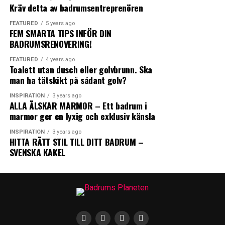
Kräv detta av badrumsentreprenören
ANGRY
CRY
CUTE
Med den integrerade blandaren får du det exakt som du
vill ha det.
FEATURED
5 years ago
FEM SMARTA TIPS INFÖR DIN
BADRUMSRENOVERING!
På Sunny 35 Split, Sunny 30 Exclusive och Sunny 40
samt Sunny 40-1 finns även en smidig
FEATURED
4 years ago
Toalett utan dusch eller golvbrunn. Ska
vattenutkastare/fotdusch (som tar kallvatten direkt
man ha tätskikt på sådant golv?
från trädgårdsslangen).
0
0
0
INSPIRATION
3 years ago
ALLA ÄLSKAR MARMOR – Ett badrum i
https://www.demerx.se/
marmor ger en lyxig och exklusiv känsla
LOL
LOVE
OMG
INSPIRATION
3 years ago
HITTA RÄTT STIL TILL DITT BADRUM –
SVENSKA KAKEL
Leave your vote
0
Points
0
0
0