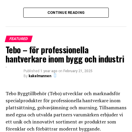
ANGRY
CRY
CUTE
Vi tar oss dock an arbete i större delen av Skåne och har
CONTINUE READING
utfört jobb från Ystad till Åhus.
Vår primära kundbas är privatpersoner eller så kallade
ROT-jobb. Men vi tar oss också an uppdrag mot företag
FEATURED
och föreningar.
Tebo – för professionella
0
0
0
hantverkare inom bygg och industri
LOL
LOVE
OMG
Published
1 year ago
on
February 21, 2025
By
kakelmannen
Tebo Byggtillbehör (Tebo) utvecklar och marknadsför
specialprodukter för professionella hantverkare inom
plattsättning, golvavjämning och murning. Tillsammans
0
0
0
med egna och utvalda partners varumärken erbjuder vi
ett unik och innovativt sortiment av produkter som
När det kommer till arbeten som vi inte själva utför,
förenklar och förbättrar modernt byggande.
WTF
BADRUM
BADRUMSRE