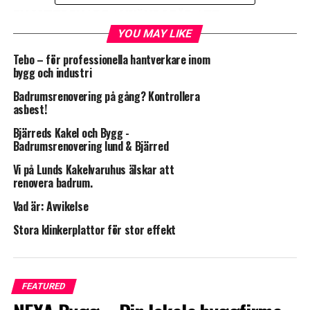
EN LUFTRENARE ANVÄNDS FÖR ATT:
• Eliminera hälsovådligt damm
YOU MAY LIKE
• Begränsa dammspridning
Tebo – för professionella hantverkare inom
• Skapa en bättre arbetsmiljö
bygg och industri
Bonusen är minskade städ- och personalkostnader.
Badrumsrenovering på gång? Kontrollera
asbest!
Bjärreds Kakel och Bygg -
Badrumsrenovering lund & Bjärred
HEPA-filter
Vi på Lunds Kakelvaruhus älskar att
HEPA (High Efficiency Particulate Arresting)-filter är en
renovera badrum.
typ av högeffektiva luftfilter som filtrerar bort minst
99,95% av luftburna partiklar som har en storlek av
Vad är: Avvikelse
minst 0,3 mikrometer i diameter.
Stora klinkerplattor för stor effekt
Den först filtret togs fram på 40-talet för att förhindra
spridning av luftburna radioaktiva ämnen.
https://www.tebo.se/luftrenare-sila-600a3/article
FEATURED