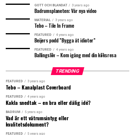
GOTT OCH BLANDAT
3 years ago
Badrumsplaneten: Vår nya video
MATERIAL
3 years ago
Leave your vote
Tebo – Tile In Frame
FEATURED
4 years ago
0
Beijers podd ”Bygga åt idioter”
Points
FEATURED
4 years ago
Ballingslöv – Kom igång med din köksresa
TRENDING
What's Your Reaction?
Samtliga Sunny uteduschar med kulled i duschhuvudet
FEATURED
3 years ago
Tebo – Kanalplast Coverboard
för att enkelt kunna vinklas efter önskemål.
FEATURED
4 years ago
Konstruktionen för denna utomhusdusch är enkel, dock
Kakla snedtak – en bra eller dålig idé?
genial: Det svarta plaströret fylls med kallvatten från
BADRUM
5 years ago
trädgårdsslangen som i sin tur värms upp av solen. Vid
Vad är ett våtrumsintyg eller
0
0
0
duschning tas vatten både från trädgårdsslangen samt
kvalitetsdokument?
från duschens rör för en skön tempererad dusch.
FEATURED
5 years ago