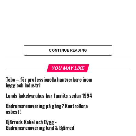
CONTINUE READING
Kakelplattor är lättstädade, vackra och kan kombineras i
en mängd olika varianter.
YOU MAY LIKE
Kakel är också ett hållbart material, som tål slitage.
Tebo – för professionella hantverkare inom
bygg och industri
Kostnaden för att kakla är i och för sig en del dyrare än
Lunds kakelvaruhus har funnits sedan 1994
att lägga en plastmatta, men med tanke på hur viktigt
Badrumsrenovering på gång? Kontrollera
badrummet är för oss människor, är det många som
asbest!
väljer kakel i alla fall.
Bjärreds Kakel och Bygg -
Badrumsrenovering lund & Bjärred