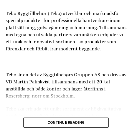
olika storlekar. Här går det verkligen att välja och vraka.
I handeln finns olika kakelplattor i alla prisklasser.
Tebo Byggtillbehör (Tebo) utvecklar och marknadsför
Kvaliteten på kakelplattor kan variera en del.
specialprodukter för professionella hantverkare inom
plattsättning, golvavjämning och murning. Tillsammans
De billigaste kakel alternativen kan vara väl sköra och
med egna och utvalda partners varumärken erbjuder vi
porösa och tål då inte de påfrestningar som kan
ett unik och innovativt sortiment av produkter som
uppkomma när badrummet används.
När det kommer till arbeten som vi inte själva utför,
förenklar och förbättrar modernt byggande.
tillexempel el eller VVS, så har vi några riktigt bra
samarbetspartners inom detta så att vi alltid kan
erbjuda er en totallösning på projekten.
Tebo är en del av Byggtilbehørs Gruppen AS och drivs av
Ni behöver alltså inte ha kontakt med flera olika företag
VD Martin Palmkvist tillsammans med ett 20-tal
utan ni har bara en kontakt, oss.
anställda och både kontor och lager återfinns i
Rosersberg, norr om Stockholm.
https://nexabygg.se/
Tebo ska erbjuda ett unikt sortiment av högkvalitativa
produkter och välkända varumärken för bygg och
industri. Sortimentet, tillsammans med en hög
CONTINUE READING
Leave your vote
servicegrad, ska göra oss till det självklara valet för såväl