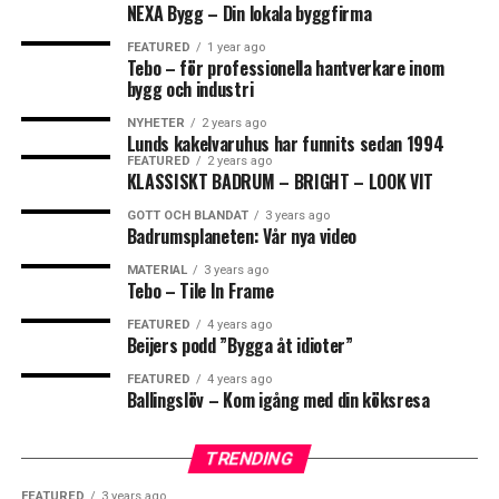
korrekt för att fungera väl och bli hållbart. Det kan vara
NEXA Bygg – Din lokala byggfirma
bra att anlita en fackman för att utföra jobbet, även om
FEATURED
1 year ago
det kan bli ytterligare en kostnad i en redan dyr
Tebo – för professionella hantverkare inom
0
0
bygg och industri
renovering. Det arbetet är avdragsgillt enligt ROT.
NYHETER
2 years ago
Regler kan ändras, så besök alltid Skatteverkets hemsida
Lunds kakelvaruhus har funnits sedan 1994
FISKBEN
KAKEL
FEATURED
2 years ago
skatteverket.se där finns utförlig information om vilka
https://www.tebo.se/
KLASSISKT BADRUM – BRIGHT – LOOK VIT
tjänster som inbegrips i rot-avdraget.
GOTT OCH BLANDAT
3 years ago
Badrumsplaneten: Vår nya video
https://www.dinbyggare.se/kakel-och-klinker-till-
badrum-tips-infor-valet/
MATERIAL
3 years ago
Leave your vote
Tebo – Tile In Frame
FEATURED
4 years ago
0
Beijers podd ”Bygga åt idioter”
Points
Leave your vote
FEATURED
4 years ago
Ballingslöv – Kom igång med din köksresa
0
Points
TRENDING
What's Your Reaction?
Samtliga Sunny uteduschar med kulled i duschhuvudet
FEATURED
3 years ago