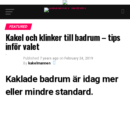
FEATURED
Kakel och klinker till badrum – tips
inför valet
Published
7 years ago
on
February 24, 2019
By
kakelmannen
Kaklade badrum är idag mer
eller mindre standard.