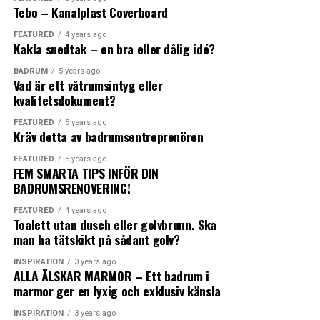
Tebo – Kanalplast Coverboard
för att enkelt kunna vinklas efter önskemål.
FEATURED
4 years ago
Konstruktionen för denna utomhusdusch är enkel, dock
What's Your Reaction?
Kakla snedtak – en bra eller dålig idé?
genial: Det svarta plaströret fylls med kallvatten från
BADRUM
5 years ago
trädgårdsslangen som i sin tur värms upp av solen. Vid
Vad är ett våtrumsintyg eller
0
0
0
duschning tas vatten både från trädgårdsslangen samt
kvalitetsdokument?
från duschens rör för en skön tempererad dusch.
FEATURED
5 years ago
Kräv detta av badrumsentreprenören
ANGRY
CRY
CUTE
Med den integrerade blandaren får du det exakt som du
0
0
0
vill ha det.
FEATURED
5 years ago
FEM SMARTA TIPS INFÖR DIN
BADRUMSRENOVERING!
På Sunny 35 Split, Sunny 30 Exclusive och Sunny 40
ANGRY
CRY
CUTE
samt Sunny 40-1 finns även en smidig
FEATURED
4 years ago
Toalett utan dusch eller golvbrunn. Ska
vattenutkastare/fotdusch (som tar kallvatten direkt
man ha tätskikt på sådant golv?
från trädgårdsslangen).
0
0
0
INSPIRATION
3 years ago
ALLA ÄLSKAR MARMOR – Ett badrum i
https://www.demerx.se/
marmor ger en lyxig och exklusiv känsla
LOL
LOVE
OMG
0
0
0
INSPIRATION
3 years ago