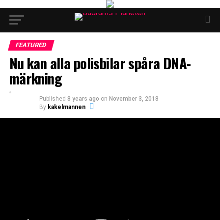
FEATURED
Nu kan alla polisbilar spåra DNA-
märkning
Published
8 years ago
on
November 3, 2018
By
kakelmannen