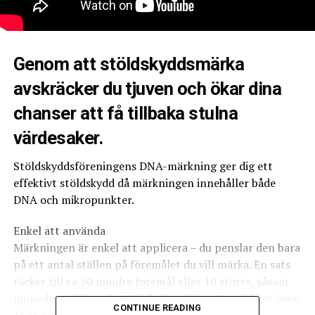
Genom att stöldskyddsmärka
avskräcker du tjuven och ökar dina
chanser att få tillbaka stulna
värdesaker.
Stöldskyddsföreningens DNA-märkning ger dig ett
effektivt stöldskydd då märkningen innehåller både
DNA och mikropunkter.
Enkel att använda
Märkningen är enkel att applicera – du penslar den bara
på ett antal ställen på föremålet du vill märka. En sats
räcker till ca 30 mindre föremål eller 10 större, såsom
mopeder, cyklar och trädgårdsmaskiner. Innehåller även
CONTINUE READING
15 st. varningsdekaler för större föremål, 15 st.