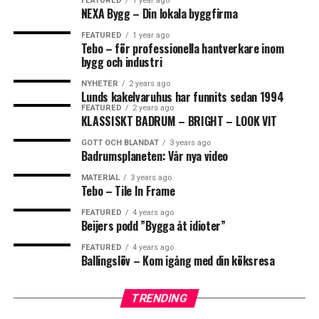
FEATURED
1 year ago
NEXA Bygg – Din lokala byggfirma
0
0
0
FEATURED
1 year ago
Tebo – för professionella hantverkare inom
0
0
bygg och industri
WTF
BADRUM
BADRUMSRE
NYHETER
2 years ago
Lunds kakelvaruhus har funnits sedan 1994
FISKBEN
KAKEL
FEATURED
2 years ago
https://www.tebo.se/
KLASSISKT BADRUM – BRIGHT – LOOK VIT
GOTT OCH BLANDAT
3 years ago
Badrumsplaneten: Vår nya video
0
0
MATERIAL
3 years ago
Leave your vote
Tebo – Tile In Frame
FEATURED
4 years ago
0
Beijers podd ”Bygga åt idioter”
FISKBEN
KAKEL
Points
FEATURED
4 years ago
Ballingslöv – Kom igång med din köksresa
RELATED TOPICS:
SSF
TRENDING
STÖLDSKYDDSMÄRKA
What's Your Reaction?
Samtliga Sunny uteduschar med kulled i duschhuvudet