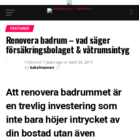
FEATURED
Renovera badrum – vad säger
försäkringsbolaget & våtrumsintyg
Published
7 years ago
on
April 24, 2019
By
kakelmannen
Att renovera badrummet är
en trevlig investering som
inte bara höjer intrycket av
din bostad utan även