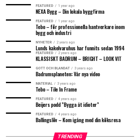
gått till väga vid renoveringen. Om du dokumenterat
FEATURED
1 year ago
NEXA Bygg – Din lokala byggfirma
ordentligt så kan du även visa detta vid en försäljning
och de flesta spekulanterna kommer att vara nöjda med
FEATURED
1 year ago
Tebo – för professionella hantverkare inom
det för att känna sig trygga i affären.
0
0
bygg och industri
Det absolut säkraste alternativet är att riva ut det
NYHETER
2 years ago
Lunds kakelvaruhus har funnits sedan 1994
gamla badrummet och göra om allt från grunden. Byt
FISKBEN
KAKEL
FEATURED
2 years ago
https://www.tebo.se/
golvbrunn, se till att den sitter tillräckligt långt från
KLASSISKT BADRUM – BRIGHT – LOOK VIT
väggen och se till att det är ordentligt fall mot
GOTT OCH BLANDAT
3 years ago
golvbrunnen. Golvbrunnen är det känsligaste stället i
Badrumsplaneten: Vår nya video
ett badrum och är den plats där överlägset flest
MATERIAL
3 years ago
fuktskador uppstår. I vissa föreningar erbjuder man en
Leave your vote
Tebo – Tile In Frame
ersättning/kompensation till den som renoverar sitt
FEATURED
4 years ago
badrum för just golvbrunnen.
0
Beijers podd ”Bygga åt idioter”
Points
Exempel
FEATURED
4 years ago
Ballingslöv – Kom igång med din köksresa
Du renoverar ditt badrum och får kompensation på 4000
kr från bostadsrättsföreningen för byte av golvbrunn vid
TRENDING