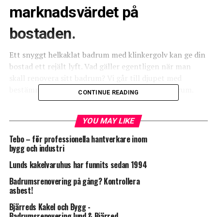
marknadsvärdet på
bostaden.
Ett snyggt helkaklat badrum med klinkergolv kan ge din
bostad ett rejält lyft. Vad gäller egentligen när man
skall renovera sitt badrum? Vi går till djupet med
bestämmelser och regler kring att renovera badrum.
CONTINUE READING
Får man renovera badrummet
YOU MAY LIKE
själv i en bostadsrätt eller
Tebo – för professionella hantverkare inom
bygg och industri
måste det vara en professionell
Lunds kakelvaruhus har funnits sedan 1994
hantverkare med våtrumslicens
Badrumsrenovering på gång? Kontrollera
och
asbest!
Bjärreds Kakel och Bygg -
våtrumsintyg/kvalitetsdokument
Badrumsrenovering lund & Bjärred