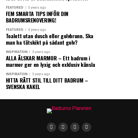
FEATURED
5 years ago
0
0
0
FEM SMARTA TIPS INFÖR DIN
BADRUMSRENOVERING!
0
0
FEATURED
4 years ago
ANGRY
CRY
CUTE
Toalett utan dusch eller golvbrunn. Ska
man ha tätskikt på sådant golv?
FISKBEN
KAKEL
INSPIRATION
3 years ago
ALLA ÄLSKAR MARMOR – Ett badrum i
marmor ger en lyxig och exklusiv känsla
INSPIRATION
3 years ago
0
0
0
HITTA RÄTT STIL TILL DITT BADRUM –
SVENSKA KAKEL
LOL
LOVE
OMG