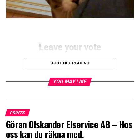
Leave your vote
0
CONTINUE READING
Points
YOU MAY LIKE
Previous
View full list
Next
Item navigation
PROFFS
RELATED TOPICS:
Göran Olskander Elservice AB – Hos
oss kan du räkna med.