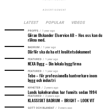
Leave your vote
ROT-jobb. Men vi tar oss också an uppdrag mot företag
och föreningar.
LOL
ADVERTISEMENT
LOVE
OMG
0
Points
LATEST
POPULAR
VIDEOS
PROFFS
1 year ago
Göran Olskander Elservice AB – Hos oss kan du
räkna med.
What's Your Reaction?
0
0
0
BADRUM
1 year ago
Därför ska du ha ett kvalitetsdokument
FEATURED
1 year ago
NEXA Bygg – Din lokala byggfirma
WTF
BADRUM
BADRUMSRE
FEATURED
1 year ago
Tebo – för professionella hantverkare inom
När det kommer till arbeten som vi inte själva utför,
0
0
0
bygg och industri
tillexempel el eller VVS, så har vi några riktigt bra
NYHETER
2 years ago
samarbetspartners inom detta så att vi alltid kan
Lunds kakelvaruhus har funnits sedan 1994
erbjuda er en totallösning på projekten.
ANGRY
FEATURED
2 years ago
CRY
CUTE
KLASSISKT BADRUM – BRIGHT – LOOK VIT
0
0
Ni behöver alltså inte ha kontakt med flera olika företag
GOTT OCH BLANDAT
3 years ago