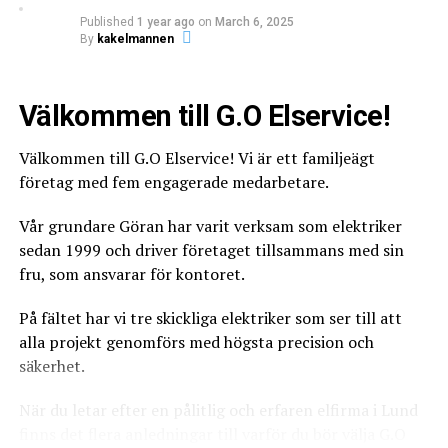
kakelmannen
Published
1 year ago
on
March 6, 2025
By
kakelmannen
Vi som är bakom Badrumsplaneten, är en grupp av människor
som har arbetat i branschen i många år och älskar verkligen
att jobba med badrum renovation, kakel, klinker och
badrumsinredning.
Välkommen till G.O Elservice!
Välkommen till G.O Elservice! Vi är ett familjeägt
företag med fem engagerade medarbetare.
Vår grundare Göran har varit verksam som elektriker
sedan 1999 och driver företaget tillsammans med sin
fru, som ansvarar för kontoret.
På fältet har vi tre skickliga elektriker som ser till att
alla projekt genomförs med högsta precision och
säkerhet.
När du letar efter en pålitlig och erfaren elfirma i Lund
finns det flera anledningar till varför du bör välja G.O