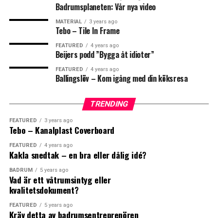
utan ni har bara en kontakt, oss.
Badrumsplaneten: Vår nya video
FISKBEN
KAKEL
MATERIAL
3 years ago
https://nexabygg.se/
Tebo – Tile In Frame
FEATURED
4 years ago
0
0
0
Beijers podd ”Bygga åt idioter”
FEATURED
4 years ago
Leave your vote
Ballingslöv – Kom igång med din köksresa
LOL
LOVE
OMG
0
TRENDING
Points
FEATURED
3 years ago
Tebo – Kanalplast Coverboard
FEATURED
4 years ago
Kakla snedtak – en bra eller dålig idé?
0
0
0
What's Your Reaction?
BADRUM
5 years ago
Vad är ett våtrumsintyg eller
kvalitetsdokument?
WTF
BADRUM
BADRUMSRE
FEATURED
5 years ago
Kräv detta av badrumsentreprenören