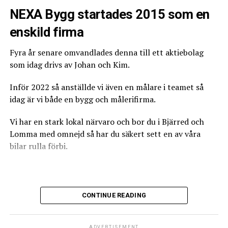
NEXA Bygg startades 2015 som en
Därför ser du inte en namnunderskrift, utan en stämpel
What's Your Reaction?
som visar att dokumentet är signerat via BankID.
enskild firma
Är mitt kvalitetsdokument giltigt?
Fyra år senare omvandlades denna till ett aktiebolag
som idag drivs av Johan och Kim.
Kvalitetsdokumentet ska vara utfärdat på ett korrekt
sätt för att vara giltigt. Sedan juni 2020 undertecknas
Inför 2022 så anställde vi även en målare i teamet så
det via BankID vilket ska framgå i rutan för
idag är vi både en bygg och målerifirma.
0
0
0
namnunderskrift. Den behöriga plattsättare som anges i
dokumentet ska vara samma person som gjort
Vi har en stark lokal närvaro och bor du i Bjärred och
tätskiktsarbetet i ditt våtrum.
Lomma med omnejd så har du säkert sett en av våra
ANGRY
CRY
CUTE
Är du tveksam till om dokumentet är korrekt så
bilar rulla förbi.
kontakta gärna oss.
https://www.bkr.se/regler/kvalitetsdokument
Vi tar oss dock an arbete i större delen av Skåne och har
CONTINUE READING
utfört jobb från Ystad till Åhus.
0
0
0
Vår primära kundbas är privatpersoner eller så kallade
ADVERTISEMENT