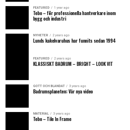
https://www.lindstromsbad.se/att-tanka-
med rätt kakel som lyfter ditt hem.
FEATURED
1 year ago
pa/badrumsinspiration/svart-vita-badrum/svart-vita-
Tebo – för professionella hantverkare inom
bygg och industri
badrum-med-retro-vibe
0
0
NYHETER
2 years ago
Lunds kakelvaruhus har funnits sedan 1994
Leave your vote
FISKBEN
KAKEL
FEATURED
2 years ago
0
KLASSISKT BADRUM – BRIGHT – LOOK VIT
Points
GOTT OCH BLANDAT
3 years ago
Badrumsplaneten: Vår nya video
What's Your Reaction?
MATERIAL
3 years ago
Tebo – Tile In Frame