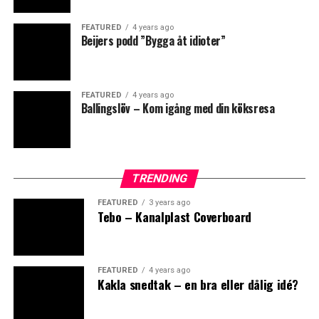
0
0
0
FEATURED
4 years ago
Beijers podd ”Bygga åt idioter”
ANGRY
CRY
CUTE
FEATURED
4 years ago
Ballingslöv – Kom igång med din köksresa
TRENDING
0
0
0
FEATURED
3 years ago
Tebo – Kanalplast Coverboard
LOL
LOVE
OMG
FEATURED
4 years ago
Kakla snedtak – en bra eller dålig idé?