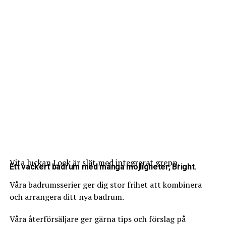
Lagringsutrymmet och möblerna är i mörka färger för
att bevara inredningstemat och är enormt utrymmes
besparande. Denna badrumsinredning lämnar ett
bestående intryck av en vacker retro miljö dekorerad
med perfekt smak.
Foto via DigsDigs
.
Vita luckan Look är slät med integrerat grepp.
Ett vackert badrum med många möjligheter, Bright.
Våra badrumsserier ger dig stor frihet att kombinera
och arrangera ditt nya badrum.
Våra återförsäljare ger gärna tips och förslag på