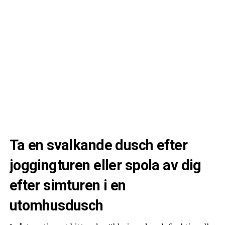
Ta en svalkande dusch efter
joggingturen eller spola av dig
efter simturen i en
Duschkabinen är underbar – även om det är en modern
utomhusdusch
sak i sig, så ser den här vintage ut och skjutdörren är
helt enastående.