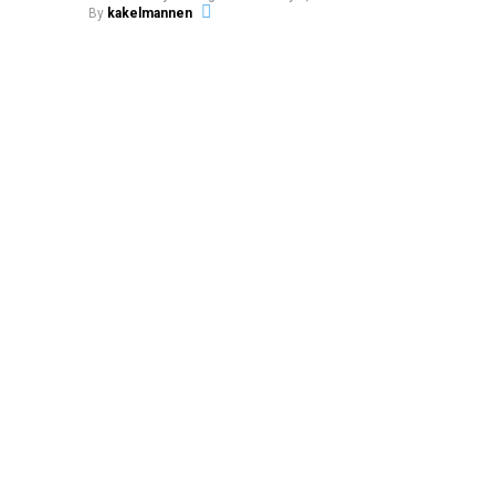
By
kakelmannen
Leave your vote
0
Points
What's Your Reaction?
https://www.ballingslov.se/badrum/badrumsinspiration/brigh
look-vit
0
0
0