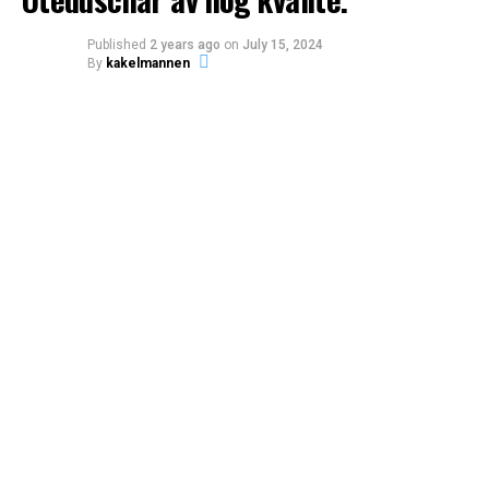
Published
2 years ago
on
July 15, 2024
By
kakelmannen
Speciellt snyggt är det med badkarsblandaren och alla
tillbehör. De är alla retro och ser helt fantastiska
ut.
Foto via DigsDigs
.