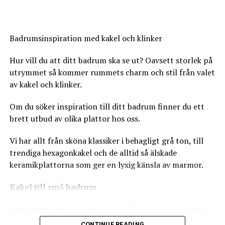
Leave your vote
ANGRY
CRY
CUTE
0
Badrumsinspiration med kakel och klinker
Points
Hur vill du att ditt badrum ska se ut? Oavsett storlek på
utrymmet så kommer rummets charm och stil från valet
av kakel och klinker.
What's Your Reaction?
0
0
0
Om du söker inspiration till ditt badrum finner du ett
brett utbud av olika plattor hos oss.
LOL
LOVE
OMG
Vi har allt från sköna klassiker i behagligt grå ton, till
trendiga hexagonkakel och de alltid så älskade
keramikplattorna som ger en lyxig känsla av marmor.
0
0
0
Svart inramad konst på väggarna ger en personlig
prägel och ett exklusivt intryck till rummet.
Kakel till små badrum
Foto 1 via
Pinterest
. Foto 2 via
Home Decor Catalogs
.
ANGRY
CRY
CUTE
0
0
0
Badrummet behöver inte vara tråkigt bara för att det är
litet.
CONTINUE READING