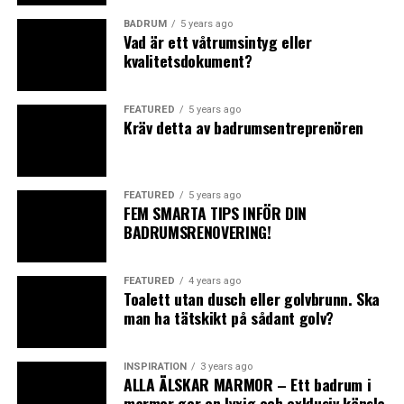
Serien
Carrara
, en vacker reproduktion av den traditionella
BADRUM
5 years ago
0
0
0
Vad är ett våtrumsintyg eller
marmorn.
kvalitetsdokument?
WTF
BADRUM
BADRUMSRE
FEATURED
5 years ago
Kräv detta av badrumsentreprenören
FEATURED
5 years ago
FEM SMARTA TIPS INFÖR DIN
0
0
BADRUMSRENOVERING!
FEATURED
4 years ago
FISKBEN
KAKEL
Toalett utan dusch eller golvbrunn. Ska
man ha tätskikt på sådant golv?
INSPIRATION
3 years ago
ALLA ÄLSKAR MARMOR – Ett badrum i
RELATED TOPICS:
BADRUM
INSPIRATION
marmor ger en lyxig och exklusiv känsla