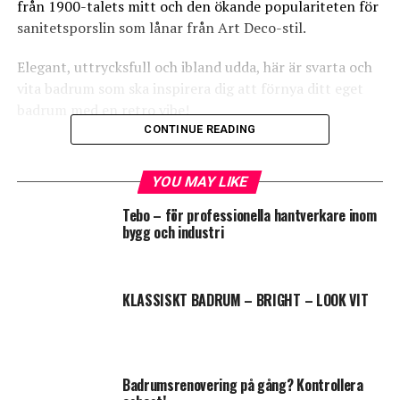
från 1900-talets mitt och den ökande populariteten för
sanitetsporslin som lånar från Art Deco-stil.
Elegant, uttrycksfull och ibland udda, här är svarta och
vita badrum som ska inspirera dig att förnya ditt eget
badrum med en retro vibe!
CONTINUE READING
YOU MAY LIKE
Tebo – för professionella hantverkare inom
bygg och industri
KLASSISKT BADRUM – BRIGHT – LOOK VIT
Badrumsrenovering på gång? Kontrollera