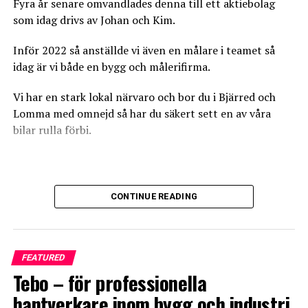
Fyra år senare omvandlades denna till ett aktiebolag
som idag drivs av Johan och Kim.
Det tog ett par år innan försäljningen av designbrunnar
tog fart, mycket på grund av osäkerhet kring
Inför 2022 så anställde vi även en målare i teamet så
installationen.
idag är vi både en bygg och målerifirma.
Genom branschens godkännande och ett markant
Vi har en stark lokal närvaro och bor du i Bjärred och
ökande intresse för snygga badrum pekar nu trenden
Lomma med omnejd så har du säkert sett en av våra
rakt uppåt. De senaste tre åren har försäljningen stigit
bilar rulla förbi.
med mellan 30 och 50 procent* per år, på en i övrigt
vikande byggmarknad.
– Den som bestämt sig för en väggnära brunn i
Vi tar oss dock an arbete i större delen av Skåne och har
CONTINUE READING
badrummet ska definitivt ta en titt i våra listor, avslutar
utfört jobb från Ystad till Åhus.
Thomas Helmerson, och försäkra sig om att
Vår primära kundbas är privatpersoner eller så kallade
golvbrunnen och tätskiktet är godkända i kombination
ROT-jobb. Men vi tar oss också an uppdrag mot företag
och följer gällande branschstandard.
FEATURED
och föreningar.
Tebo – för professionella
Hos både
GVK
och
Säker Vatten
finns den aktuella
hantverkare inom bygg och industri
informationen om godkända kombinationer.