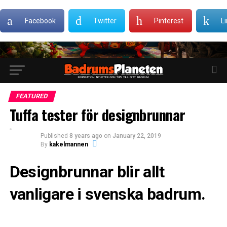
Facebook
Twitter
Pinterest
L
FEATURED
Tuffa tester för designbrunnar
Published
8 years ago
on
January 22, 2019
By
kakelmannen
Designbrunnar blir allt
vanligare i svenska badrum.