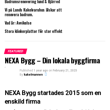
Badrumsrenovering lund & Bjärred
Våtrumskontroll.
Vi på Lunds Kakelvaruhus älskar att
renovera badrum.
Vad är: Avvikelse
Ett laboratorium som är ackrediterat för testmetoden
Stora klinkerplattor för stor effekt
utför kontrollerna.
De kombinationer som godkänns listas sedan hos
branschorganisationerna.
FEATURED
NEXA Bygg – Din lokala byggfirma
När designbrunnarna lanserades i mitten av 00-talet
gick aktörerna i våtrumsbranschen samman.
– Det var en helt ny produkt och identifierades av
Published
1 year ago
on
February 21, 2025
By
kakelmannen
branschen som en möjlig risk, minns Thomas
Helmerson, VD Säker Vatten AB.
NEXA Bygg startades 2015 som en
Vi såg behovet av gemensamma branschregler för att
undvika en ny källa till vattenskador.
enskild firma