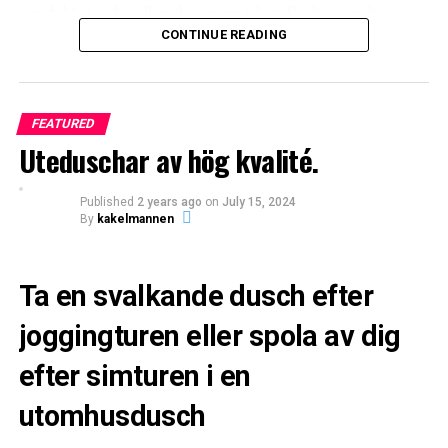
produkter och välkända varumärken för bygg och
0
0
0
industri. Sortimentet, tillsammans med en hög
CONTINUE READING
Leave your vote
servicegrad, ska göra oss till det självklara valet för såväl
återförsäljare som konsument.
0
ANGRY
CRY
CUTE
Points
FEATURED
Vårt mål är att alltid leverera högsta kvalitet och våra
Uteduschar av hög kvalité.
styrkor ligger i en innovativ produktutveckling, hög
aktivitet och en mycket hög service. Vi ska leva upp till
detta i varje möte, varje dag och fortsätta att utvecklas
Published
2 years ago
on
July 15, 2024
By
kakelmannen
nära marknaden och kunderna.
What's Your Reaction?
0
0
0
Ta en svalkande dusch efter
LOL
LOVE
OMG
joggingturen eller spola av dig
efter simturen i en
0
0
0
utomhusdusch