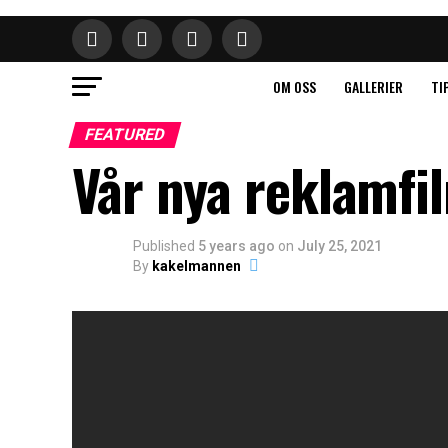
OM OSS
GALLERIER
TI
FEATURED
Vår nya reklamfi
Published
5 years ago
on
July 25, 2021
By
kakelmannen