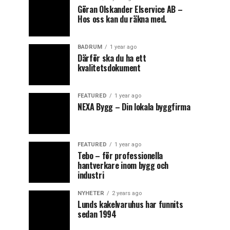
Göran Olskander Elservice AB –
Hos oss kan du räkna med.
BADRUM
1 year ago
Därför ska du ha ett
kvalitetsdokument
FEATURED
1 year ago
NEXA Bygg – Din lokala byggfirma
FEATURED
1 year ago
Tebo – för professionella
hantverkare inom bygg och
industri
NYHETER
2 years ago
Lunds kakelvaruhus har funnits
sedan 1994