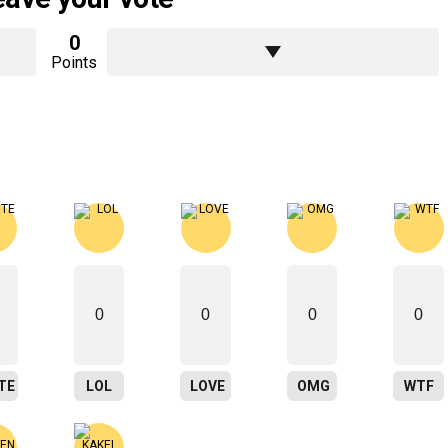
0
Points
0
0
0
0
TE
LOL
LOVE
OMG
WTF