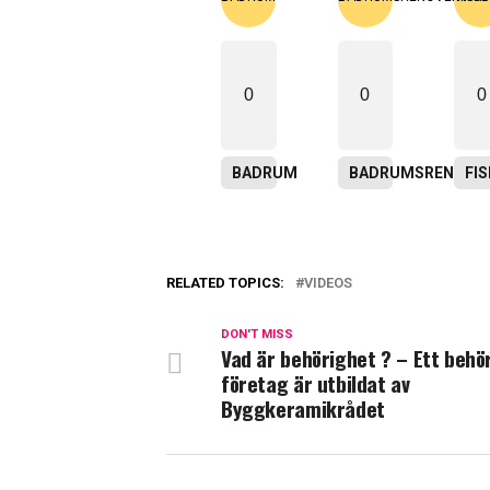
0
0
0
BADRUM
BADRUMSRENOVER
FI
RELATED TOPICS:
VIDEOS
DON'T MISS
Vad är behörighet ? – Ett behö
företag är utbildat av
Byggkeramikrådet