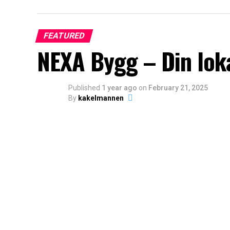
FEATURED
NEXA Bygg – Din lok
Published
1 year ago
on
February 21, 2025
By
kakelmannen