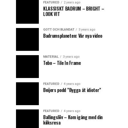
FEATURED
2 years ago
KLASSISKT BADRUM – BRIGHT –
LOOK VIT
GOTT OCH BLANDAT
3 years ago
Badrumsplaneten: Vår nya video
MATERIAL
3 years ago
Tebo – Tile In Frame
FEATURED
4 years ago
Beijers podd ”Bygga åt idioter”
FEATURED
4 years ago
Ballingslöv – Kom igång med din
köksresa