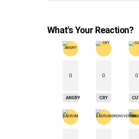
What's Your Reaction?
0
0
0
ANGRY
CRY
CU