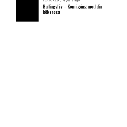
FEATURED
4 years ago
Ballingslöv – Kom igång med din
köksresa