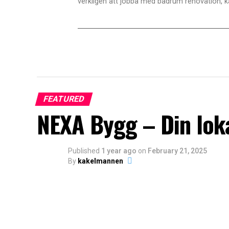
verkligen att jobba med badrum renovation, k
FEATURED
NEXA Bygg – Din lok
Published
1 year ago
on
February 21, 2025
By
kakelmannen