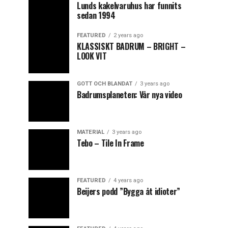
Lunds kakelvaruhus har funnits
sedan 1994
FEATURED
2 years ago
KLASSISKT BADRUM – BRIGHT –
LOOK VIT
GOTT OCH BLANDAT
3 years ago
Badrumsplaneten: Vår nya video
MATERIAL
3 years ago
Tebo – Tile In Frame
FEATURED
4 years ago
Beijers podd ”Bygga åt idioter”