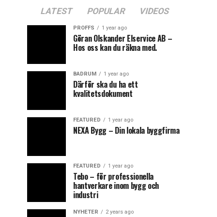
LATEST
POPULAR
VIDEOS
PROFFS
1 year ago
Göran Olskander Elservice AB –
Hos oss kan du räkna med.
BADRUM
1 year ago
Därför ska du ha ett
kvalitetsdokument
FEATURED
1 year ago
NEXA Bygg – Din lokala byggfirma
FEATURED
1 year ago
Tebo – för professionella
hantverkare inom bygg och
industri
NYHETER
2 years ago