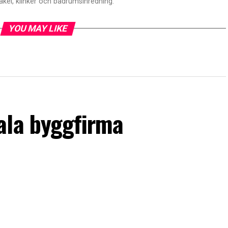
akel, klinker och badrumsinredning.
YOU MAY LIKE
ala byggfirma