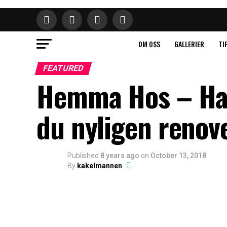
OM OSS
GALLERIER
TI
FEATURED
Hemma Hos – Har
du nyligen renov
Published
8 years ago
on
October 13, 2018
By
kakelmannen