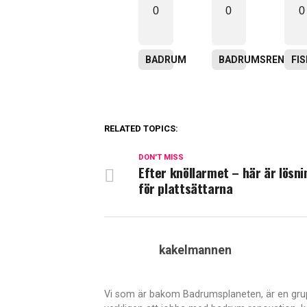
0
0
0
BADRUM
BADRUMSRENOVER
FI
RELATED TOPICS:
DON'T MISS
Efter knöllarmet – här är lösn
för plattsättarna
kakelmannen
Vi som är bakom Badrumsplaneten, är en grup