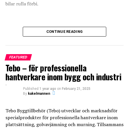
bilar rulla förbi.
LOL
LOVE
OMG
Vi tar oss dock an arbete i större delen av Skåne och har
CONTINUE READING
utfört jobb från Ystad till Åhus.
Vår primära kundbas är privatpersoner eller så kallade
ROT-jobb. Men vi tar oss också an uppdrag mot företag
FEATURED
och föreningar.
1
0
0
Tebo – för professionella
hantverkare inom bygg och industri
WTF
BADRUM
BADRUMSRE
Published
1 year ago
on
February 21, 2025
By
kakelmannen
Tebo Byggtillbehör (Tebo) utvecklar och marknadsför
specialprodukter för professionella hantverkare inom
plattsättning, golvavjämning och murning. Tillsammans
0
0