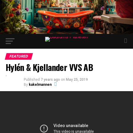
FEATURED
Hylén & Kjellander VVS AB
Published
7 years ago
on
May 25, 2019
By
kakelmannen