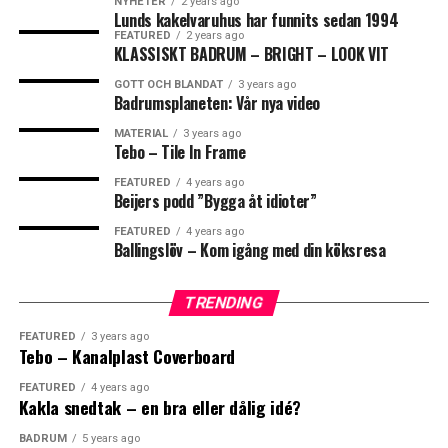
NYHETER
2 years ago
Lunds kakelvaruhus har funnits sedan 1994
FISKBEN
KAKEL
FEATURED
2 years ago
https://www.tebo.se/
KLASSISKT BADRUM – BRIGHT – LOOK VIT
GOTT OCH BLANDAT
3 years ago
Badrumsplaneten: Vår nya video
MATERIAL
3 years ago
Leave your vote
Tebo – Tile In Frame
FEATURED
4 years ago
0
Beijers podd ”Bygga åt idioter”
Points
FEATURED
4 years ago
Ballingslöv – Kom igång med din köksresa
TRENDING
What's Your Reaction?
Samtliga Sunny uteduschar med kulled i duschhuvudet
FEATURED
3 years ago
Tebo – Kanalplast Coverboard
för att enkelt kunna vinklas efter önskemål.
FEATURED
4 years ago
Konstruktionen för denna utomhusdusch är enkel, dock
Kakla snedtak – en bra eller dålig idé?
genial: Det svarta plaströret fylls med kallvatten från
BADRUM
5 years ago
trädgårdsslangen som i sin tur värms upp av solen. Vid