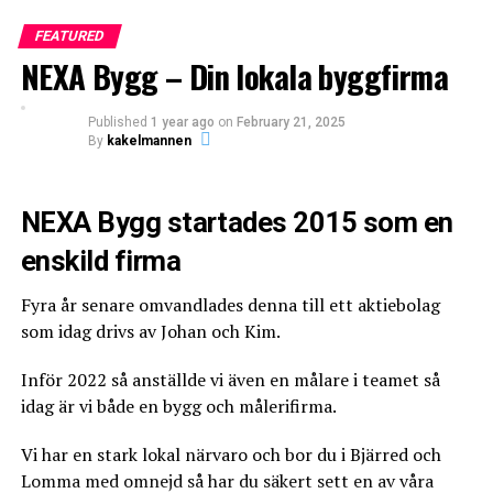
FEATURED
NEXA Bygg – Din lokala byggfirma
What's Your Reaction?
Published
1 year ago
on
February 21, 2025
By
kakelmannen
NEXA Bygg startades 2015 som en
0
0
0
enskild firma
Fyra år senare omvandlades denna till ett aktiebolag
som idag drivs av Johan och Kim.
ANGRY
CRY
CUTE
Inför 2022 så anställde vi även en målare i teamet så
idag är vi både en bygg och målerifirma.
Vi har en stark lokal närvaro och bor du i Bjärred och
Lomma med omnejd så har du säkert sett en av våra
0
0
0