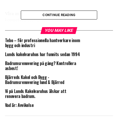
Våra anställda är handplockade och besitter en
CONTINUE READING
kompetens utöver det vanliga.
YOU MAY LIKE
De är, tillsammans med våra kunder, den viktigaste
tillgången och skapar möjlighet för oss att utvecklas
Tebo – för professionella hantverkare inom
vidare.
bygg och industri
Lunds kakelvaruhus har funnits sedan 1994
Badrumsrenovering på gång? Kontrollera
http://www.hkvvsab.se
asbest!
Bjärreds Kakel och Bygg -
Badrumsrenovering lund & Bjärred
Vi på Lunds Kakelvaruhus älskar att
Leave your vote
renovera badrum.
Vad är: Avvikelse
0
Points