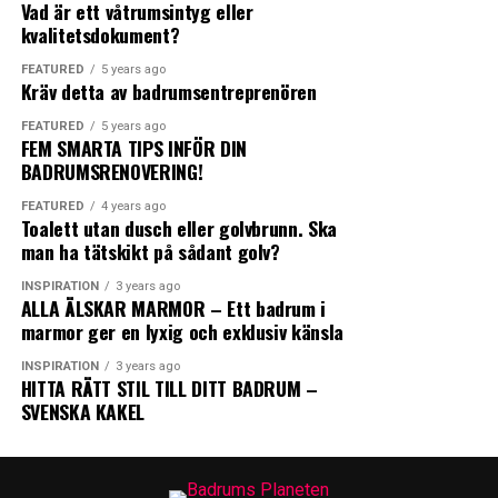
Vad är ett våtrumsintyg eller
0
0
0
duschning tas vatten både från trädgårdsslangen samt
kvalitetsdokument?
från duschens rör för en skön tempererad dusch.
FEATURED
5 years ago
Kräv detta av badrumsentreprenören
ANGRY
CRY
CUTE
Med den integrerade blandaren får du det exakt som du
vill ha det.
FEATURED
5 years ago
FEM SMARTA TIPS INFÖR DIN
BADRUMSRENOVERING!
På Sunny 35 Split, Sunny 30 Exclusive och Sunny 40
samt Sunny 40-1 finns även en smidig
FEATURED
4 years ago
Toalett utan dusch eller golvbrunn. Ska
vattenutkastare/fotdusch (som tar kallvatten direkt
man ha tätskikt på sådant golv?
från trädgårdsslangen).
0
0
0
INSPIRATION
3 years ago
ALLA ÄLSKAR MARMOR – Ett badrum i
https://www.demerx.se/
marmor ger en lyxig och exklusiv känsla
LOL
LOVE
OMG
INSPIRATION
3 years ago
HITTA RÄTT STIL TILL DITT BADRUM –
SVENSKA KAKEL
Leave your vote
0
Points