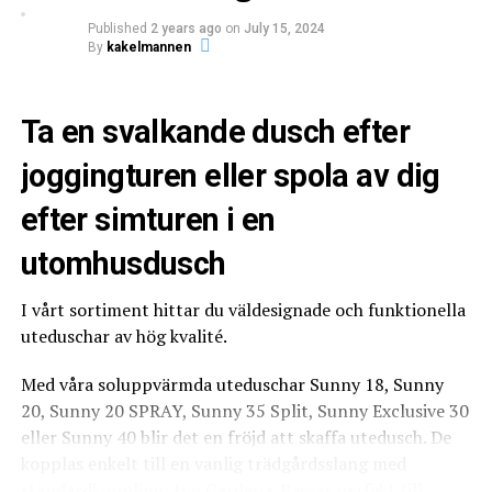
aktivitet och en mycket hög service. Vi ska leva upp till
badrumsinredning.
detta i varje möte, varje dag och fortsätta att utvecklas
Published
2 years ago
on
July 15, 2024
By
kakelmannen
nära marknaden och kunderna.
What's Your Reaction?
Ta en svalkande dusch efter
joggingturen eller spola av dig
efter simturen i en
0
0
0
utomhusdusch
ANGRY
CRY
CUTE
I vårt sortiment hittar du väldesignade och funktionella
uteduschar av hög kvalité.
Egna varumärken
Med våra soluppvärmda uteduschar Sunny 18, Sunny
Tebo Byggtillbehör utvecklar och marknadsför
20, Sunny 20 SPRAY, Sunny 35 Split, Sunny Exclusive 30
specialprodukter för professionella hantverkare inom
eller Sunny 40 blir det en fröjd att skaffa utedusch. De
bygg och industri. Tillsammans med egna och utvalda
kopplas enkelt till en vanlig trädgårdsslang med
0
0
0
partners varumärken erbjuder de en unik och innovativ
standardkoppling; typ Gardena. Passar perfekt till