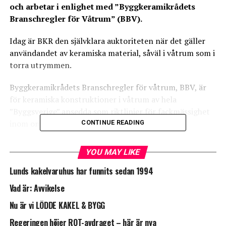
och arbetar i enlighet med ”Byggkeramikrådets
Branschregler för Våtrum” (BBV).
Idag är BKR den självklara auktoriteten när det gäller
användandet av keramiska material, såväl i våtrum som i
torra utrymmen.
Byggkeramikrådets Branschregler för våtrum, BBV, är
för keramiska konstruktioner i våtrum av hela
”Byggsverige” ansedda som riktlinjer för fackmässighet
inom området.
CONTINUE READING
Behörigheten ger rätt att utfärda Byggkeramikrådets
YOU MAY LIKE
kvalitetsdokument, en egenkontroll som visar att ditt
våtrum är byggt på ett fackmässigt sätt.
Lunds kakelvaruhus har funnits sedan 1994
Vad är: Avvikelse
Företag som följer BBV använder godkända
tätskiktssystem samt väljer i övrigt lämpliga material
Nu är vi LÖDDE KAKEL & BYGG
och konstruktioner.
Regeringen höjer ROT-avdraget – här är nya