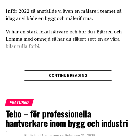
Inför 2022 så anställde vi även en målare i teamet så
idag är vi både en bygg och målerifirma.
0
0
0
Vi har en stark lokal närvaro och bor du i Bjärred och
Lomma med omnejd så har du säkert sett en av våra
bilar rulla förbi.
ANGRY
CRY
CUTE
Vi tar oss dock an arbete i större delen av Skåne och har
CONTINUE READING
utfört jobb från Ystad till Åhus.
Vår primära kundbas är privatpersoner eller så kallade
0
0
0
ROT-jobb. Men vi tar oss också an uppdrag mot företag
FEATURED
och föreningar.
Tebo – för professionella
LOL
LOVE
OMG
hantverkare inom bygg och industri
Published
1 year ago
on
February 21, 2025