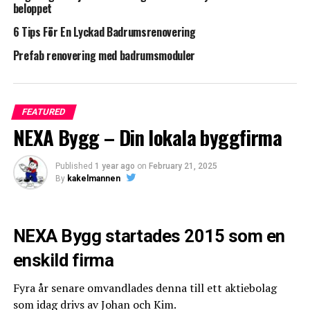
beloppet
Branschreglerna gäller för funktion och applicering av
6 Tips För En Lyckad Badrumsrenovering
tätskiktssystem på olika underlag då kakel, klinker eller
mosaik skall utgöra ytskikt på golv och väggar i våtrum.
Prefab renovering med badrumsmoduler
Läs mer på
Byggkeramikrådets webbsajt
.
FEATURED
NEXA Bygg – Din lokala byggfirma
Leave your vote
Published
1 year ago
on
February 21, 2025
By
kakelmannen
0
Points
NEXA Bygg startades 2015 som en
enskild firma
What's Your Reaction?
Fyra år senare omvandlades denna till ett aktiebolag
som idag drivs av Johan och Kim.