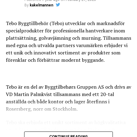
By
kakelmannen
Tebo Byggtillbehör (Tebo) utvecklar och marknadsför
0
0
0
specialprodukter för professionella hantverkare inom
plattsättning, golvavjämning och murning. Tillsammans
med egna och utvalda partners varumärken erbjuder vi
WTF
BADRUM
BADRUMSRE
ett unik och innovativt sortiment av produkter som
När det kommer till arbeten som vi inte själva utför,
förenklar och förbättrar modernt byggande.
tillexempel el eller VVS, så har vi några riktigt bra
samarbetspartners inom detta så att vi alltid kan
erbjuda er en totallösning på projekten.
Tebo är en del av Byggtilbehørs Gruppen AS och drivs av
Ni behöver alltså inte ha kontakt med flera olika företag
0
0
VD Martin Palmkvist tillsammans med ett 20-tal
utan ni har bara en kontakt, oss.
anställda och både kontor och lager återfinns i
Rosersberg, norr om Stockholm.
https://nexabygg.se/
FISKBEN
KAKEL
Tebo ska erbjuda ett unikt sortiment av högkvalitativa
produkter och välkända varumärken för bygg och
CONTINUE READING