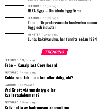
FEATURED
1 year ago
NEXA Bygg – Din lokala byggfirma
FEATURED
1 year ago
Tebo – för professionella hantverkare inom
0
0
bygg och industri
NYHETER
2 years ago
Lunds kakelvaruhus har funnits sedan 1994
FISKBEN
KAKEL
https://www.tebo.se/
TRENDING
FEATURED
3 years ago
Tebo – Kanalplast Coverboard
Leave your vote
FEATURED
4 years ago
Kakla snedtak – en bra eller dålig idé?
0
Points
BADRUM
5 years ago
Vad är ett våtrumsintyg eller
kvalitetsdokument?
FEATURED
5 years ago
Kräv detta av badrumsentreprenören