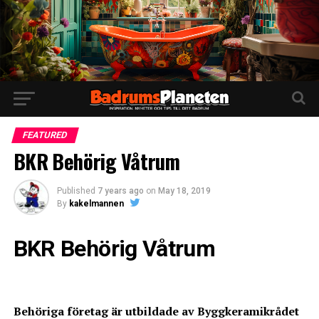
FEATURED
BKR Behörig Våtrum
Published
7 years ago
on
May 18, 2019
By
kakelmannen
BKR Behörig Våtrum
Behöriga företag är utbildade av Byggkeramikrådet