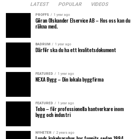
0
LATEST
POPULAR
VIDEOS
Points
0
0
PROFFS
1 year ago
Göran Olskander Elservice AB – Hos oss kan du
räkna med.
FISKBEN
KAKEL
What's Your Reaction?
BADRUM
1 year ago
Därför ska du ha ett kvalitetsdokument
RELATED TOPICS:
BADRUM
RENOVERA BADRUM
FEATURED
1 year ago
NEXA Bygg – Din lokala byggfirma
UP NEXT
VARFÖR ÄR DET SÅ STOR SKILLNAD PÅ KOSTNADEN FÖR
0
0
0
BADRUMSRENOVERING MELLAN OLIKA ENTREPRENÖRER?
DON'T MISS
FEATURED
1 year ago
VAD SÄGER PLATTSÄTTARNA?
Tebo – för professionella hantverkare inom
ANGRY
CRY
CUTE
bygg och industri
kakelmannen
NYHETER
2 years ago
Lunds kakelvaruhus har funnits sedan 1994