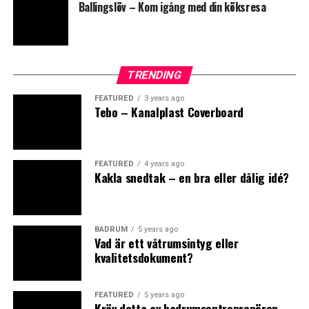
Ballingslöv – Kom igång med din köksresa
samt Sunny 40-1 finns även en smidig
vattenutkastare/fotdusch (som tar kallvatten direkt
0
0
från trädgårdsslangen).
https://www.demerx.se/
TRENDING
FISKBEN
KAKEL
FEATURED
3 years ago
Tebo – Kanalplast Coverboard
Leave your vote
FEATURED
4 years ago
Kakla snedtak – en bra eller dålig idé?
0
Points
BADRUM
5 years ago
Vad är ett våtrumsintyg eller
kvalitetsdokument?
What's Your Reaction?
FEATURED
5 years ago
Kräv detta av badrumsentreprenören