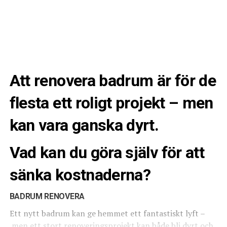
Att renovera badrum är för de
flesta ett roligt projekt – men
kan vara ganska dyrt.
Vad kan du göra själv för att
sänka kostnaderna?
BADRUM
RENOVERA
Ett nytt badrum kan ge hemmet ett fantastiskt lyft –
men ett stort renoveringsprojekt kan både bli dyrt och