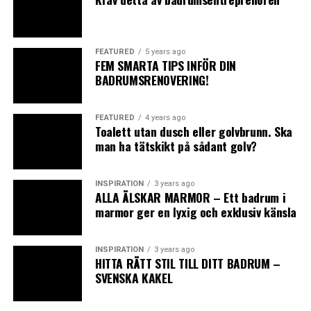
FEATURED
5 years ago
0
0
0
FEM SMARTA TIPS INFÖR DIN
BADRUMSRENOVERING!
ANGRY
CRY
CUTE
FEATURED
4 years ago
Toalett utan dusch eller golvbrunn. Ska
man ha tätskikt på sådant golv?
INSPIRATION
3 years ago
ALLA ÄLSKAR MARMOR – Ett badrum i
0
0
0
marmor ger en lyxig och exklusiv känsla
INSPIRATION
3 years ago
LOL
LOVE
OMG
HITTA RÄTT STIL TILL DITT BADRUM –
SVENSKA KAKEL