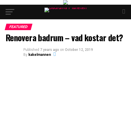
FEATURED
Renovera badrum – vad kostar det?
Published
7 years ago
on
October 12, 2019
By
kakelmannen