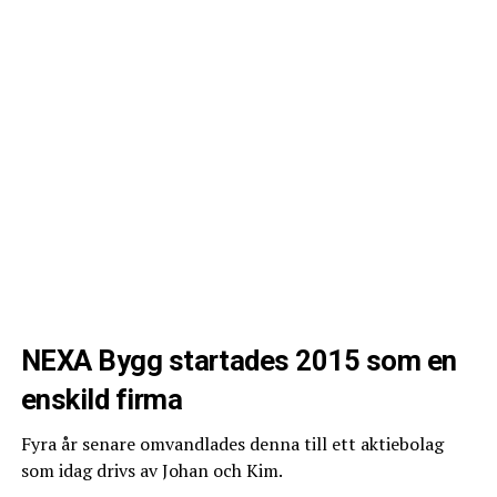
som tät- och ytskikt och tar generellt sett mindre tid att
få på plats – här finns det pengar att spara.
Tänk igenom
noggrant vad du
vill ha innan du
tar in offerter.
SARA
NEXA Bygg startades 2015 som en
SALOMONSSON,
enskild firma
GVK
Fyra år senare omvandlades denna till ett aktiebolag
som idag drivs av Johan och Kim.