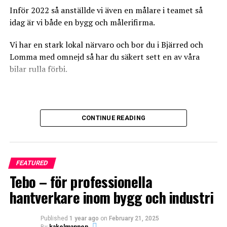
Inför 2022 så anställde vi även en målare i teamet så
idag är vi både en bygg och målerifirma.
Vi har en stark lokal närvaro och bor du i Bjärred och
Lomma med omnejd så har du säkert sett en av våra
bilar rulla förbi.
Handla själv
CONTINUE READING
Ofta erbjuds du att köpa inredning via din entreprenör,
vilket är enkelt och kan löna sig.
Men kolla att du får exakt det du vill ha – och jämför
FEATURED
priset med om du själv köper in exempelvis
Tebo – för professionella
badrumsmöbler.
hantverkare inom bygg och industri
Vi tar oss dock an arbete i större delen av Skåne och har
Om du köper in inredning och material själv måste du
Published
1 year ago
on
February 21, 2025
utfört jobb från Ystad till Åhus.
planera noga så att allt finns på plats vid rätt tid –
By
kakelmannen