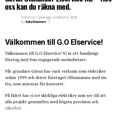
badrumsinredning.
oss kan du räkna med.
Published
1 year ago
on
March 6, 2025
By
kakelmannen
Välkommen till G.O Elservice!
Välkommen till G.O Elservice! Vi är ett familjeägt
företag med fem engagerade medarbetare.
Vår grundare Göran har varit verksam som elektriker
sedan 1999 och driver företaget tillsammans med sin
fru, som ansvarar för kontoret.
På fältet har vi tre skickliga elektriker som ser till att
alla projekt genomförs med högsta precision och
säkerhet.