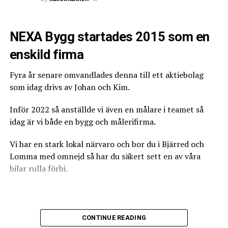
kan dokumentet endast signeras och utfärdas via
BankID.
NEXA Bygg startades 2015 som en
Därför ser du inte en namnunderskrift, utan en stämpel
What's Your Reaction?
som visar att dokumentet är signerat via BankID.
enskild firma
Är mitt kvalitetsdokument giltigt?
Fyra år senare omvandlades denna till ett aktiebolag
som idag drivs av Johan och Kim.
Kvalitetsdokumentet ska vara utfärdat på ett korrekt
sätt för att vara giltigt. Sedan juni 2020 undertecknas
Inför 2022 så anställde vi även en målare i teamet så
det via BankID vilket ska framgå i rutan för
idag är vi både en bygg och målerifirma.
0
0
0
namnunderskrift. Den behöriga plattsättare som anges i
dokumentet ska vara samma person som gjort
Vi har en stark lokal närvaro och bor du i Bjärred och
tätskiktsarbetet i ditt våtrum.
Lomma med omnejd så har du säkert sett en av våra
ANGRY
CRY
CUTE
Är du tveksam till om dokumentet är korrekt så
bilar rulla förbi.
kontakta gärna oss.
https://www.bkr.se/regler/kvalitetsdokument
Vi tar oss dock an arbete i större delen av Skåne och har
CONTINUE READING
utfört jobb från Ystad till Åhus.