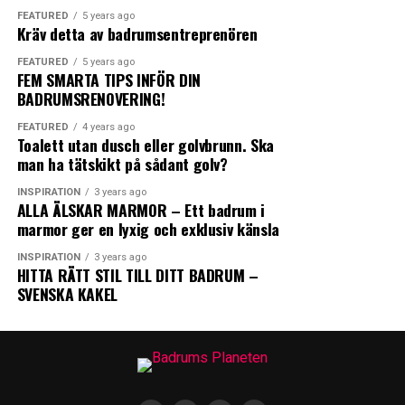
FEATURED
5 years ago
Kräv detta av badrumsentreprenören
FEATURED
5 years ago
0
0
0
FEM SMARTA TIPS INFÖR DIN
BADRUMSRENOVERING!
0
0
FEATURED
4 years ago
ANGRY
CRY
CUTE
Toalett utan dusch eller golvbrunn. Ska
man ha tätskikt på sådant golv?
FISKBEN
KAKEL
INSPIRATION
3 years ago
ALLA ÄLSKAR MARMOR – Ett badrum i
marmor ger en lyxig och exklusiv känsla
INSPIRATION
3 years ago
0
0
0
HITTA RÄTT STIL TILL DITT BADRUM –
SVENSKA KAKEL
LOL
LOVE
OMG