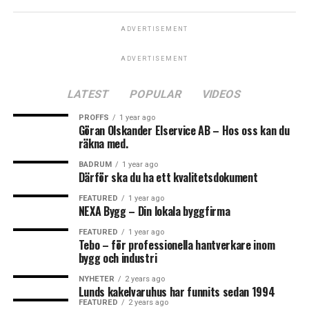
0
0
0
Vår primära kundbas är privatpersoner eller så kallade
Leave your vote
ADVERTISEMENT
ROT-jobb. Men vi tar oss också an uppdrag mot företag
och föreningar.
LOL
ADVERTISEMENT
LOVE
OMG
0
Points
LATEST
POPULAR
VIDEOS
PROFFS
1 year ago
Göran Olskander Elservice AB – Hos oss kan du
räkna med.
What's Your Reaction?
0
0
0
BADRUM
1 year ago
Därför ska du ha ett kvalitetsdokument
FEATURED
1 year ago
NEXA Bygg – Din lokala byggfirma
WTF
BADRUM
BADRUMSRE
FEATURED
1 year ago
Tebo – för professionella hantverkare inom
När det kommer till arbeten som vi inte själva utför,
0
0
0
bygg och industri
tillexempel el eller VVS, så har vi några riktigt bra
NYHETER
2 years ago
samarbetspartners inom detta så att vi alltid kan
Lunds kakelvaruhus har funnits sedan 1994
erbjuda er en totallösning på projekten.
ANGRY
FEATURED
2 years ago
CRY
CUTE