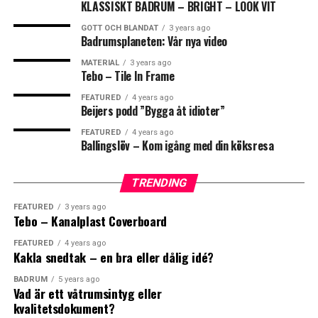
KLASSISKT BADRUM – BRIGHT – LOOK VIT
0
0
Ni behöver alltså inte ha kontakt med flera olika företag
GOTT OCH BLANDAT
3 years ago
utan ni har bara en kontakt, oss.
Badrumsplaneten: Vår nya video
FISKBEN
KAKEL
MATERIAL
3 years ago
https://nexabygg.se/
Tebo – Tile In Frame
FEATURED
4 years ago
0
0
0
Beijers podd ”Bygga åt idioter”
FEATURED
4 years ago
Leave your vote
Ballingslöv – Kom igång med din köksresa
LOL
LOVE
OMG
0
TRENDING
Points
FEATURED
3 years ago
Tebo – Kanalplast Coverboard
FEATURED
4 years ago
Kakla snedtak – en bra eller dålig idé?
0
0
0
What's Your Reaction?
BADRUM
5 years ago
Vad är ett våtrumsintyg eller
kvalitetsdokument?
WTF
BADRUM
BADRUMSRE