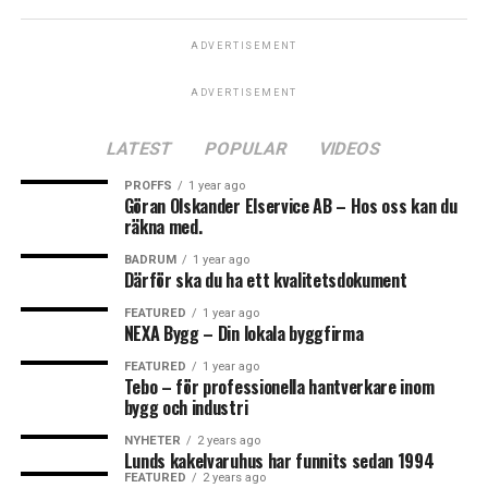
0
0
0
Vår primära kundbas är privatpersoner eller så kallade
Leave your vote
ADVERTISEMENT
ROT-jobb. Men vi tar oss också an uppdrag mot företag
och föreningar.
LOL
ADVERTISEMENT
LOVE
OMG
0
Points
LATEST
POPULAR
VIDEOS
PROFFS
1 year ago
Göran Olskander Elservice AB – Hos oss kan du
räkna med.
What's Your Reaction?
0
0
0
BADRUM
1 year ago
Därför ska du ha ett kvalitetsdokument
FEATURED
1 year ago
NEXA Bygg – Din lokala byggfirma
WTF
BADRUM
BADRUMSRE
FEATURED
1 year ago
Tebo – för professionella hantverkare inom
När det kommer till arbeten som vi inte själva utför,
0
0
0
bygg och industri
tillexempel el eller VVS, så har vi några riktigt bra
NYHETER
2 years ago
samarbetspartners inom detta så att vi alltid kan
Lunds kakelvaruhus har funnits sedan 1994
erbjuda er en totallösning på projekten.
ANGRY
FEATURED
2 years ago
CRY
CUTE