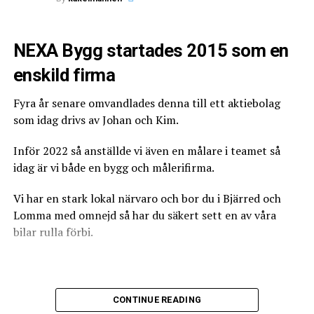
kan dokumentet endast signeras och utfärdas via
BankID.
NEXA Bygg startades 2015 som en
Därför ser du inte en namnunderskrift, utan en stämpel
What's Your Reaction?
som visar att dokumentet är signerat via BankID.
enskild firma
Är mitt kvalitetsdokument giltigt?
Fyra år senare omvandlades denna till ett aktiebolag
som idag drivs av Johan och Kim.
Kvalitetsdokumentet ska vara utfärdat på ett korrekt
sätt för att vara giltigt. Sedan juni 2020 undertecknas
Inför 2022 så anställde vi även en målare i teamet så
det via BankID vilket ska framgå i rutan för
idag är vi både en bygg och målerifirma.
0
0
0
namnunderskrift. Den behöriga plattsättare som anges i
dokumentet ska vara samma person som gjort
Vi har en stark lokal närvaro och bor du i Bjärred och
tätskiktsarbetet i ditt våtrum.
Lomma med omnejd så har du säkert sett en av våra
ANGRY
CRY
CUTE
Är du tveksam till om dokumentet är korrekt så
bilar rulla förbi.
kontakta gärna oss.
https://www.bkr.se/regler/kvalitetsdokument
Vi tar oss dock an arbete i större delen av Skåne och har
CONTINUE READING
utfört jobb från Ystad till Åhus.