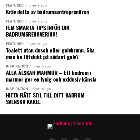
FEATURED
5 years ago
Kräv detta av badrumsentreprenören
FEATURED
5 years ago
0
0
0
FEM SMARTA TIPS INFÖR DIN
BADRUMSRENOVERING!
0
0
FEATURED
4 years ago
ANGRY
CRY
CUTE
Toalett utan dusch eller golvbrunn. Ska
man ha tätskikt på sådant golv?
FISKBEN
KAKEL
INSPIRATION
3 years ago
ALLA ÄLSKAR MARMOR – Ett badrum i
marmor ger en lyxig och exklusiv känsla
INSPIRATION
3 years ago
0
0
0
HITTA RÄTT STIL TILL DITT BADRUM –
SVENSKA KAKEL
LOL
LOVE
OMG