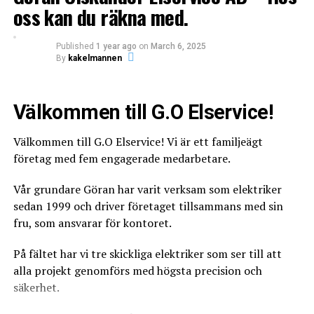
badrumsinredning.
oss kan du räkna med.
Published
1 year ago
on
March 6, 2025
By
kakelmannen
Välkommen till G.O Elservice!
Välkommen till G.O Elservice! Vi är ett familjeägt
företag med fem engagerade medarbetare.
Vår grundare Göran har varit verksam som elektriker
sedan 1999 och driver företaget tillsammans med sin
fru, som ansvarar för kontoret.
På fältet har vi tre skickliga elektriker som ser till att
alla projekt genomförs med högsta precision och
säkerhet.