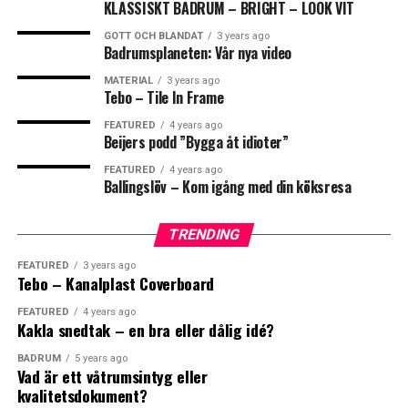
KLASSISKT BADRUM – BRIGHT – LOOK VIT
0
0
Ni behöver alltså inte ha kontakt med flera olika företag
GOTT OCH BLANDAT
3 years ago
utan ni har bara en kontakt, oss.
Badrumsplaneten: Vår nya video
FISKBEN
KAKEL
MATERIAL
3 years ago
https://nexabygg.se/
Tebo – Tile In Frame
FEATURED
4 years ago
0
0
0
Beijers podd ”Bygga åt idioter”
FEATURED
4 years ago
Leave your vote
Ballingslöv – Kom igång med din köksresa
LOL
LOVE
OMG
0
TRENDING
Points
FEATURED
3 years ago
Tebo – Kanalplast Coverboard
FEATURED
4 years ago
Kakla snedtak – en bra eller dålig idé?
0
0
0
What's Your Reaction?
BADRUM
5 years ago
Vad är ett våtrumsintyg eller
kvalitetsdokument?
WTF
BADRUM
BADRUMSRE